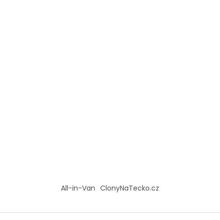
á
p
a
t
í
All-in-Van
ClonyNaTecko.cz