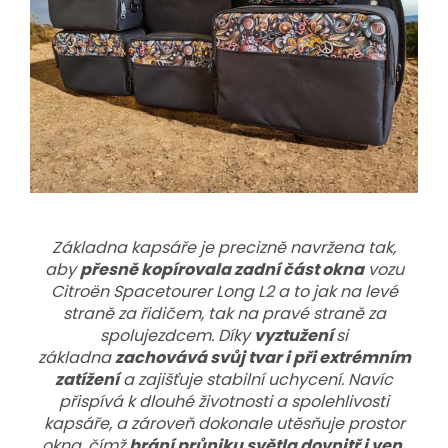
Základna kapsáře je precizně navržena tak,
aby
přesně kopírovala zadní část okna
vozu
Citroën Spacetourer Long L2 a to jak na levé
straně za řidičem, tak na pravé straně za
spolujezdcem. Díky
vyztužení
si
základna
zachovává svůj tvar i při extrémním
zatížení
a zajišťuje stabilní uchycení. Navíc
přispívá k dlouhé životnosti a spolehlivosti
kapsáře, a zároveň dokonale utěsňuje prostor
okna, čímž
brání průniku světla dovnitř i ven.