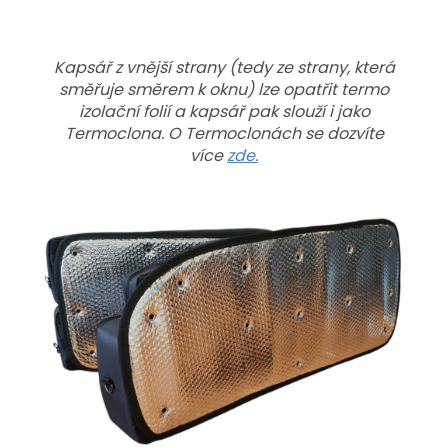
Kapsář z vnější strany (tedy ze strany, která
směřuje směrem k oknu) lze opatřit termo
izolační folií a kapsář pak slouží i jako
Termoclona. O Termoclonách se dozvíte
více
zde.