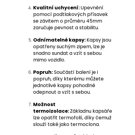
Kvalitní uchycení:
Upevnění
pomocí podtlakových přísavek
se závitem o průměru 45mm
zaručuje pevnost a stabilitu.
Odnímatelné kapsy:
Kapsy jsou
opatřeny suchým zipem, lze je
snadno sundat a vzít s sebou
mimo vozidlo.
Popruh:
Součástí balení je i
popruh, díky kterému můžete
jednotlivé kapsy pohodlně
odepnout a vzít s sebou.
Možnost
termoizolace:
Základnu kapsáře
lze opatřit termofolií, díky čemuž
slouží také jako termoclona.