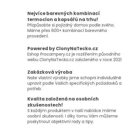
Nejvíce barevných kombinací
termoclon a kapsářů na trhu!
Přizpůsobte si pojízdný domov podle svého.
Máme přes 600+ kombinací barevného
provedení.
Powered by ClonyNaTecko.cz
Eshop Procampery.cz je rozšířením původního
webu ClonyNaTecko.cz založeného v roce 2021
Zakázková výroba
Naše vlastní výrobky jsme schopni individuálně
upravit podle Vašich specifických požadavků a
potřeb.
Kvalita založená na osobních
zkušenostech!
S každým produktem v naší nabídce máme
osobní zkušenosti. I díky tomu Vám můžeme
poskytnout objektivní rady a tipy.