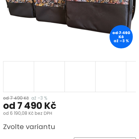
od 7 490
Kč
až –3 %
od 7 490 Kč
až –3 %
od
7 490 Kč
od
6 190,08 Kč
bez DPH
Měrná
Zvolte variantu
cena: