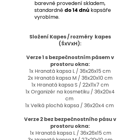
barevné provedení skladem,
standardně
do 14 dnů
kapsáře
vyrobíme.
Složení Kapes / rozměry kapes
(ŠxVxH):
Verze 1 s bezpečnostním pásem v
prostoru okna:
1x Hranatá kapsa L / 36x26x15 cm
2x Hranatá kapsa M / 36x20x10 cm
1x Hranatá kapsa S / 22x11x7 cm
1x Organizér na kosmetiku / 36x20x4
cm
1x Velká plochá kapsa / 36x20x4 cm
Verze 2 bez bezpečnostního pásu v
prostoru okna:
1x Hranatá kapsa L / 36x26x15 cm
3x Hranatá kapsa M / 27x20x10 cm