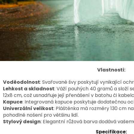
Vlastnosti:
Voděodolnost
: Svařované švy poskytují vynikající och
Lehkost a skladnost
: Váží pouhých 40 gramů a složí 
12x8 cm, což usnadňuje její přenášení v batohu či kabelc
Kapuce
: Integrovaná kapuce poskytuje dodatečnou och
Univerzální velikost
: Pláštěnka má rozměry 130 cm na š
pohodlné nošení pro většinu lidí.
Stylový design
: Elegantní růžová barva dodává vašemu
Specifikace: