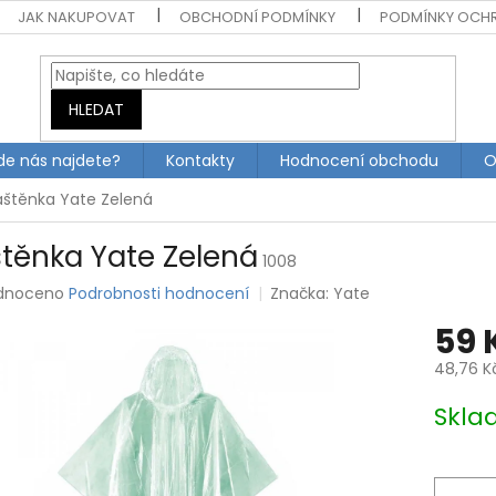
JAK NAKUPOVAT
OBCHODNÍ PODMÍNKY
PODMÍNKY OCH
HLEDAT
de nás najdete?
Kontakty
Hodnocení obchodu
O
áštěnka Yate Zelená
štěnka Yate Zelená
1008
rné
dnoceno
Podrobnosti hodnocení
Značka:
Yate
ení
59 
tu
48,76 K
Měrná
Skla
cena:
ek.