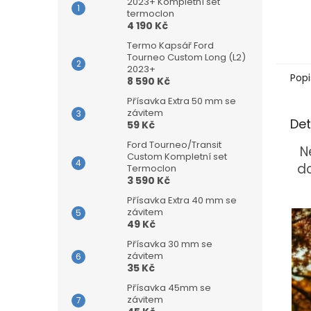
2023+ Kompletní set
termoclon
4 190 Kč
Termo Kapsář Ford
Tourneo Custom Long (L2)
2023+
Popi
8 590 Kč
Přísavka Extra 50 mm se
závitem
Det
59 Kč
Ford Tourneo/Transit
N
Custom Kompletní set
do
Termoclon
3 590 Kč
Přísavka Extra 40 mm se
závitem
49 Kč
Přísavka 30 mm se
závitem
35 Kč
Přísavka 45mm se
závitem