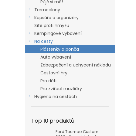
n
Půjč si mě!
e
Termoclony
l
Kapsáře a organizéry
Sítě proti hmyzu
Kempingové vybavení
Na cesty
Pláštěnky a ponča
Auto vybavení
Zabezpečení a uchycení nákladu
Cestovní hry
Pro děti
Pro zvířecí mazlíčky
Hygiena na cestách
Top 10 produktů
Ford Tourneo Custom