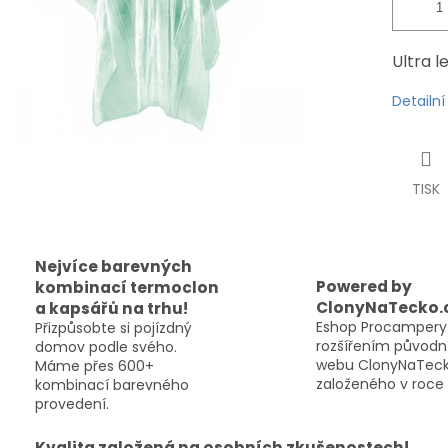
Ultra l
Detailn
TISK
Nejvíce barevných
Powered by
kombinací termoclon
ClonyNaTecko.
a kapsářů na trhu!
Eshop Procampery.
Přizpůsobte si pojízdný
rozšířením původn
domov podle svého.
webu ClonyNaTeck
Máme přes 600+
založeného v roce 
kombinací barevného
provedení.
Kvalita založená na osobních zkušenostech!