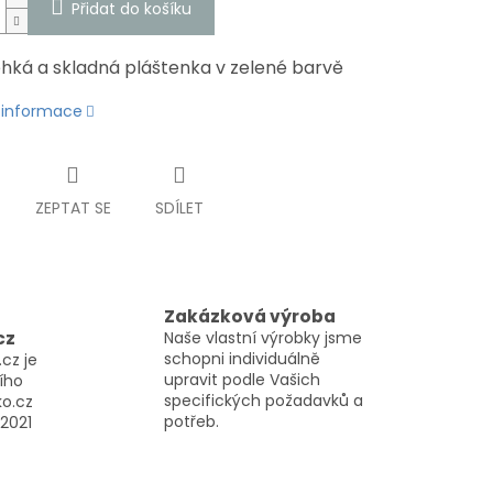
Přidat do košíku
ehká a skladná pláštenka v zelené barvě
í informace
ZEPTAT SE
SDÍLET
Zakázková výroba
cz
Naše vlastní výrobky jsme
schopni individuálně
cz je
upravit podle Vašich
ího
specifických požadavků a
o.cz
potřeb.
2021