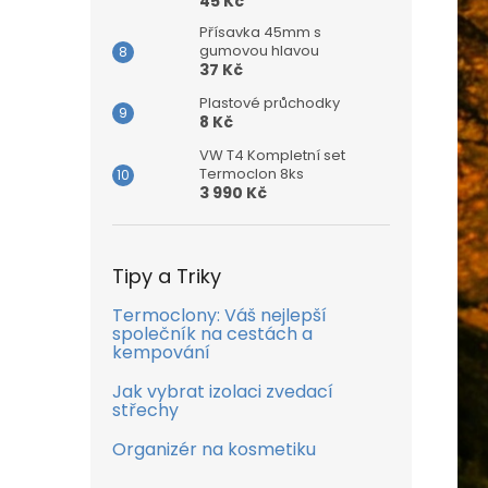
45 Kč
Přísavka 45mm s
gumovou hlavou
37 Kč
Plastové průchodky
8 Kč
VW T4 Kompletní set
Termoclon 8ks
3 990 Kč
Tipy a Triky
Termoclony: Váš nejlepší
společník na cestách a
kempování
Jak vybrat izolaci zvedací
střechy
Organizér na kosmetiku