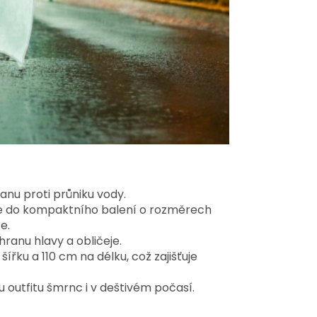
ranu proti průniku vody.
se do kompaktního balení o rozměrech
e.
ranu hlavy a obličeje.
ířku a 110 cm na délku, což zajišťuje
 outfitu šmrnc i v deštivém počasí.