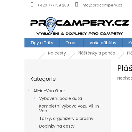
Přejít
+420 777 159 268
info@procampery.cz
na
obsah
Tipy a Triky
O nás
Vaše příběhy
K
Domů
Na cesty
Pláštěnky a ponča
Pl
P
Plá
o
Přeskočit
s
Průmě
Kategorie
Neoho
kategorie
t
hodnoc
r
produk
All-in-Van Gear
a
je
Vybavení podle auta
n
0,0
z
Kompletní výbava vozu All-in-
n
Van
5
í
hvězdič
Tašky, organizéry a brašny
p
a
Doplňky na cesty