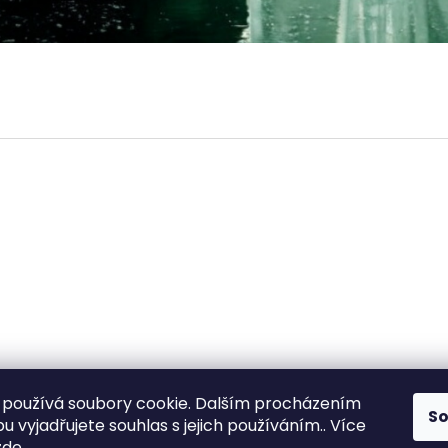
používá soubory cookie. Dalším procházením
S
All-in-Van
ClonyNaTecko.cz
 vyjadřujete souhlas s jejich používáním.. Více
zde
.