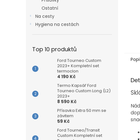
Přísavky
Ostatní
Na cesty
Hygiena na cestách
Top 10 produktů
Popi
Ford Tourneo Custom
2023+ Kompletní set
termoclon
4 190 Kč
Det
Termo Kapsář Ford
Tourneo Custom Long (L2)
Skl
2023+
8 590 Kč
Nád
Přísavka Extra 50 mm se
dop
závitem
sna
59 Kč
Ford Tourneo/Transit
Custom Kompletní set