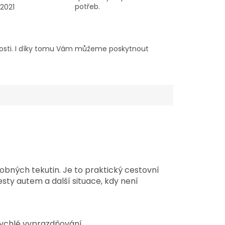
potřeb.
2021
sti. I díky tomu Vám můžeme poskytnout
bných tekutin. Je to praktický cestovní
esty autem a další situace, kdy není
ychlé vyprazdňování