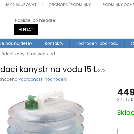
JAK NAKUPOVAT
OBCHODNÍ PODMÍNKY
PODMÍNKY OCH
HLEDAT
de nás najdete?
Kontakty
Hodnocení obchodu
O
kládací kanystr na vodu 15 L
ádací kanystr na vodu 15 L
373
rné
dnoceno
Podrobnosti hodnocení
ení
449
tu
371,07 
Měrná
Skla
cena:
ek.