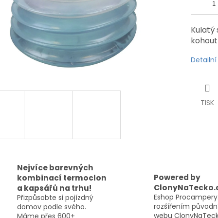
Kulatý 
kohout
Detailn
TISK
Nejvíce barevných
Powered by
kombinací termoclon
ClonyNaTecko.
a kapsářů na trhu!
Eshop Procampery.
Přizpůsobte si pojízdný
rozšířením původn
domov podle svého.
webu ClonyNaTeck
Máme přes 600+