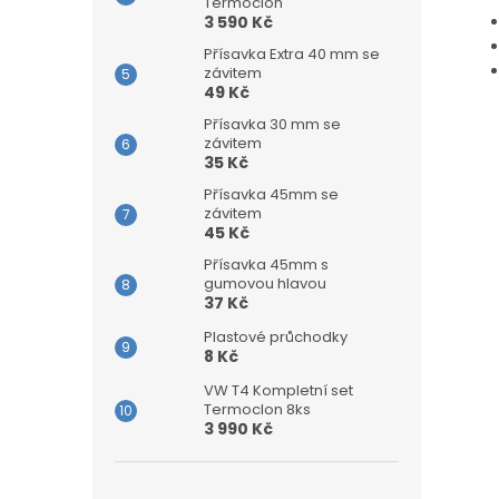
Termoclon
3 590 Kč
Přísavka Extra 40 mm se
závitem
49 Kč
Přísavka 30 mm se
závitem
35 Kč
Přísavka 45mm se
závitem
45 Kč
Přísavka 45mm s
gumovou hlavou
37 Kč
Plastové průchodky
8 Kč
VW T4 Kompletní set
Termoclon 8ks
3 990 Kč