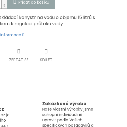
Přidat do košíku
skládací kanystr na vodu o objemu 15 litrů s
kem k regulaci průtoku vody.
í informace
ZEPTAT SE
SDÍLET
Zakázková výroba
cz
Naše vlastní výrobky jsme
schopni individuálně
cz je
upravit podle Vašich
ího
specifických požadavků a
o.cz