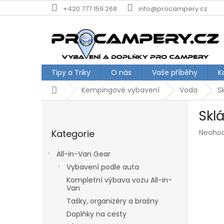
Přejít
+420 777 159 268
info@procampery.cz
na
obsah
Tipy a Triky
O nás
Vaše příběhy
K
Domů
Kempingové vybavení
Voda
S
P
Skl
o
Přeskočit
s
Průmě
Kategorie
Neoho
kategorie
t
hodnoc
r
produk
All-in-Van Gear
a
je
Vybavení podle auta
n
0,0
z
Kompletní výbava vozu All-in-
n
Van
5
í
hvězdič
Tašky, organizéry a brašny
p
a
Doplňky na cesty