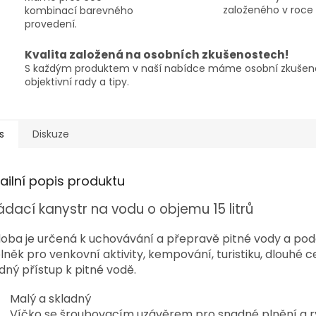
založeného v roce 
kombinací barevného
provedení.
Kvalita založená na osobních zkušenostech!
S každým produktem v naší nabídce máme osobní zkušeno
objektivní rady a tipy.
s
Diskuze
ailní popis produktu
ádací kanystr na vodu o objemu 15 litrů
oba je určená k uchovávání a přepravě pitné vody a podo
lněk pro venkovní aktivity, kempování, turistiku, dlouhé c
dný přístup k pitné vodě.
Malý a skladný
Víčko se šroubovacím uzávěrem pro snadné plnění a r