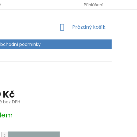
RANY OSOBNÍCH ÚDAJŮ
Přihlášení
NÁKUPNÍ
Prázdný košík
KOŠÍK
bchodní podmínky
 Kč
Kč bez DPH
dem