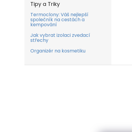
Tipy a Triky
Termoclony: Váš nejlepší
společník na cestách a
kempování
Jak vybrat izolaci zvedací
střechy
Organizér na kosmetiku
Z
á
p
a
t
í