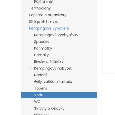
n
Půjč si mě!
e
Termoclony
l
Kapsáře a organizéry
Sítě proti hmyzu
Kempingové vybavení
Kempingové vychytávky
Spacáky
Karimatky
Hamaky
Bivaky a ždáráky
Kempingový nábytek
Nádobí
Grily, vařiče a kartuše
Topení
Voda
WC
Svítilny a čelovky