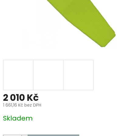
2 010 Kč
1 661,16 Kč bez DPH
Měrná
Skladem
cena: