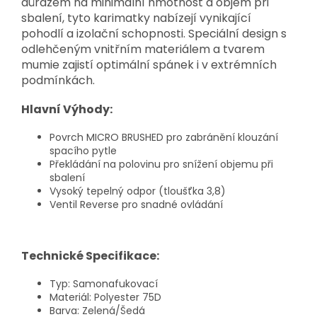
důrazem na minimální hmotnost a objem při
sbalení, tyto karimatky nabízejí vynikající
pohodlí a izolační schopnosti. Speciální design s
odlehčeným vnitřním materiálem a tvarem
mumie zajistí optimální spánek i v extrémních
podmínkách.
Hlavní Výhody:
Povrch MICRO BRUSHED pro zabránění klouzání
spacího pytle
Překládání na polovinu pro snížení objemu při
sbalení
Vysoký tepelný odpor (tloušťka 3,8)
Ventil Reverse pro snadné ovládání
Technické Specifikace:
Typ: Samonafukovací
Materiál: Polyester 75D
Barva: Zelená/Šedá