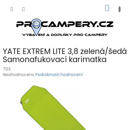
Přejít
NÁKUP
na
obsah
KOŠÍK
YATE EXTREM LITE 3,8 zelená/šedá
Samonafukovací karimatka
703
Průměrné
Neohodnoceno
Podrobnosti hodnocení
hodnocení
produktu
je
0,0
z
5
hvězdiček.