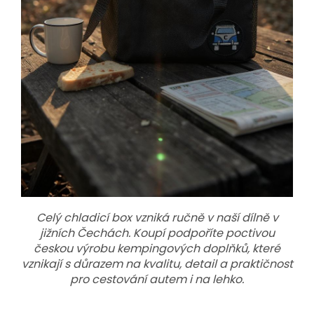
Celý chladicí box vzniká ručně v naší dílně v
jižních Čechách. Koupí podpoříte poctivou
českou výrobu kempingových doplňků, které
vznikají s důrazem na kvalitu, detail a praktičnost
pro cestování autem i na lehko.