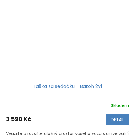
Taška za sedačku - Batoh 2v1
Skladem
Průměrné
hodnocení
produktu
3 590 Kč
DETAIL
je
5,0
Využijte a rozšiřte úložný prostor vašeho vozu s univerzální
z