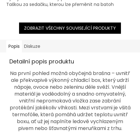
Taškou za sedačku, kterou lze přeměnit na batoh
5
hvězdiček.
ZOBRAZIT VŠECHNY SOUVISEJÍCÍ PRODUKTY
Popis
Diskuze
Detailní popis produktu
Na první pohled možná obyčejná brašna – uvnitř
ale překvapivě výkonný chladicí box, který udrží
nápoje, ovoce nebo zeleninu déle svěží. Vnější
materiál je voděodolný a snadno omyvatelný,
vnitřní nepromokavá vložka zase zabrání
protékání jakékoliv vlhkosti. Mezi vrstvami je všitá
termofólie, která pomáhá udržet teplotu uvnitř
boxu, ať už jej naplníte ledově vychlazeným
pivem nebo šťavnatými meruňkami z trhu.