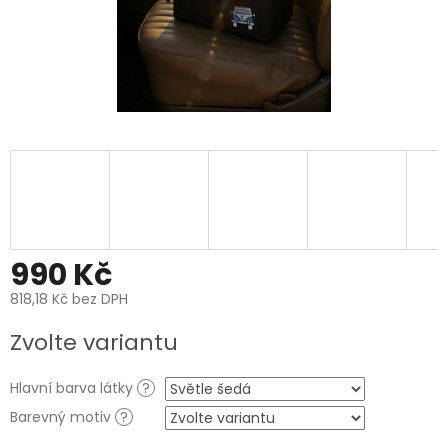
990 Kč
818,18 Kč bez DPH
Měrná
Zvolte variantu
cena:
Hlavní barva látky
?
Barevný motiv
?