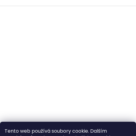
Z
á
p
a
t
í
All-in-Van
ClonyNaTecko.cz
Tento web používá soubory cookie. Dalším