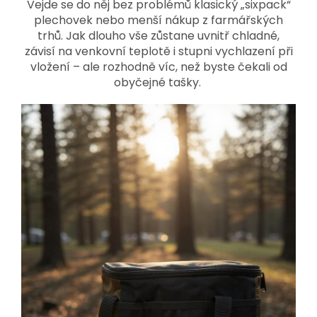
Vejde se do něj bez problémů klasický „sixpack“
plechovek nebo menší nákup z farmářských
trhů. Jak dlouho vše zůstane uvnitř chladné,
závisí na venkovní teplotě i stupni vychlazení při
vložení – ale rozhodně víc, než byste čekali od
obyčejné tašky.