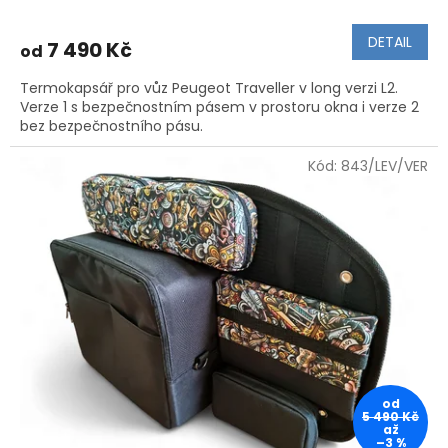
DETAIL
7 490 Kč
od
Termokapsář pro vůz Peugeot Traveller v long verzi L2.
Verze 1 s bezpečnostním pásem v prostoru okna i verze 2
bez bezpečnostního pásu.
Kód:
843/LEV/VER
od
5 490 Kč
až
–3 %