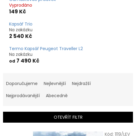
Vyprodáno
149 Kč
Kapsář Trio
Na zakázku
2 540 Kč
Termo Kapsář Peugeot Traveller L2
Na zakázku
7 490 Kč
od
Ř
a
Doporučujeme
Nejlevnější
Nejdražší
z
e
Nejprodávanější
Abecedně
n
í
p
OTEVŘÍT FILTR
r
o
V
Kód:
1119/LEV