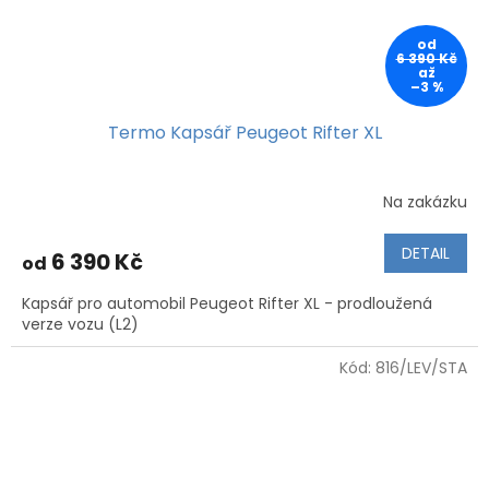
od
6 390 Kč
až
–3 %
Termo Kapsář Peugeot Rifter XL
Na zakázku
DETAIL
6 390 Kč
od
Kapsář pro automobil Peugeot Rifter XL - prodloužená
verze vozu (L2)
Kód:
816/LEV/STA