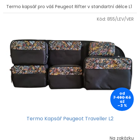
Termo kapsář pro váš Peugeot Rifter v standartní délce L1
Kód:
855/LEV/VER
od
7 490 Kč
až
–3 %
Termo Kapsář Peugeot Traveller L2
Na zakázku