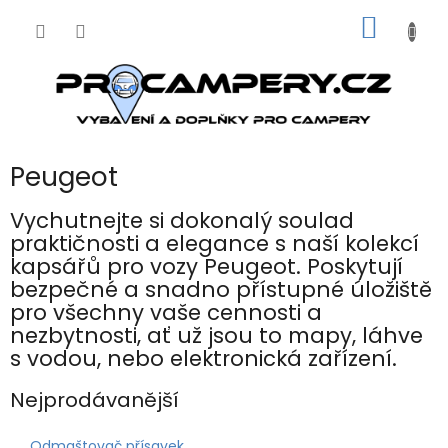
Přejít
NÁKUP
na
obsah
KOŠÍK
Peugeot
Vychutnejte si dokonalý soulad
praktičnosti a elegance s naší kolekcí
kapsářů pro vozy Peugeot.
Poskytují
bezpečné a snadno přístupné úložiště
pro všechny vaše cennosti a
nezbytnosti, ať už jsou to mapy, láhve
s vodou, nebo elektronická zařízení.
Nejprodávanější
Odmaštovač přísavek