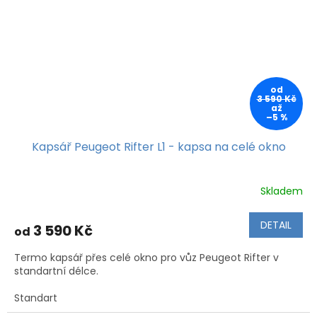
od
3 590 Kč
až
–5 %
Kapsář Peugeot Rifter L1 - kapsa na celé okno
Skladem
DETAIL
3 590 Kč
od
Termo kapsář přes celé okno pro vůz Peugeot Rifter v
standartní délce.
Standart