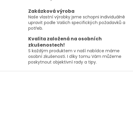
k
y
Zakázková výroba
v
ý
Naše vlastní výrobky jsme schopni individuálně
p
upravit podle Vašich specifických požadavků a
i
potřeb.
s
Kvalita založená na osobních
u
zkušenostech!
S každým produktem v naší nabídce máme
osobní zkušenosti. I díky tomu Vám můžeme
poskytnout objektivní rady a tipy.
Z
á
p
a
t
í