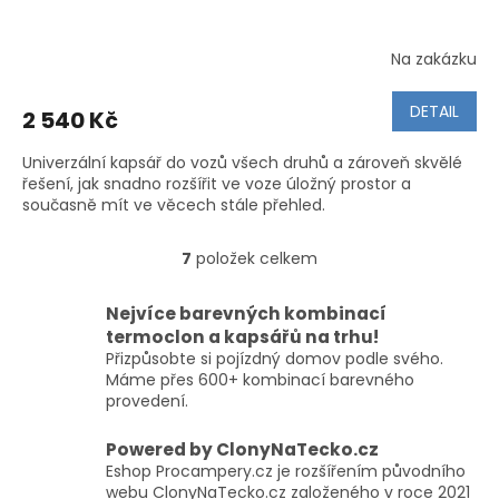
Na zakázku
Průměrné
hodnocení
produktu
DETAIL
2 540 Kč
je
5,0
Univerzální kapsář do vozů všech druhů a zároveň skvělé
z
řešení, jak snadno rozšířit ve voze úložný prostor a
5
současně mít ve věcech stále přehled.
hvězdiček.
7
položek celkem
O
v
l
Nejvíce barevných kombinací
á
termoclon a kapsářů na trhu!
d
Přizpůsobte si pojízdný domov podle svého.
a
Máme přes 600+ kombinací barevného
c
provedení.
í
p
Powered by ClonyNaTecko.cz
r
Eshop Procampery.cz je rozšířením původního
v
webu ClonyNaTecko.cz založeného v roce 2021