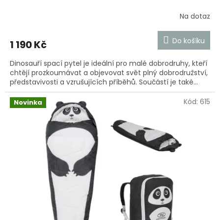
Na dotaz
Průměrné
hodnocení
produktu
Do košíku
1 190 Kč
je
5,0
Dinosauří spací pytel je ideální pro malé dobrodruhy, kteří
z
chtějí prozkoumávat a objevovat svět plný dobrodružství,
5
představivosti a vzrušujících příběhů. Součástí je také...
hvězdiček.
Kód:
615
Novinka