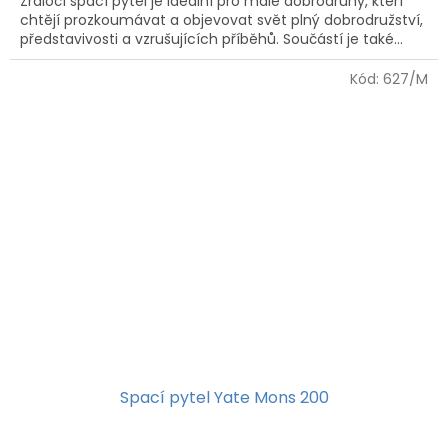
Žraločí spací pytel je ideální pro malé dobrodruhy, kteří
chtějí prozkoumávat a objevovat svět plný dobrodružství,
představivosti a vzrušujících příběhů. Součástí je také...
Kód:
627/M
Spací pytel Yate Mons 200