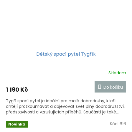
Dětský spací pytel Tygřík
Skladem
Do košíku
1 190 Kč
Tygří spací pytel je ideální pro malé dobrodruhy, kteří
chtějí prozkoumávat a objevovat svět plný dobrodružství,
představivosti a vzrušujících příběhů. Součástí je také...
Kód:
616
Novinka