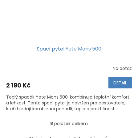
Spací pytel Yate Mons 500
Na dotaz
Průměrné
hodnocení
produktu
DETAIL
2 190 Kč
je
5,0
Teplý spacák Yate Mons 500, kombinuje teplotní komfort
z
a lehkost. Tento spací pytel je navržen pro cestovatele,
5
kteří hledají kombinaci pohodlí, tepla a praktičnosti.
hvězdiček.
8
položek celkem
O
v
l