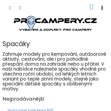
Přejít
NÁKUP
na
obsah
KOŠÍK
Spacáky
Zahrnuje modely pro kempování, outdoorové
aktivity, cestování, ale i pro pohodlné
přespání doma na zahradě nebo u přátel. V
naší nabídce naleznete spacáky vhodné pro
všechna roční období, od lehkých letních
variant po teplé zimní modely, stejně jako
speciální dětské spacáky s oblíbenými
motivy.
Nejprodávanější
Spací pytel Yate Mons 500