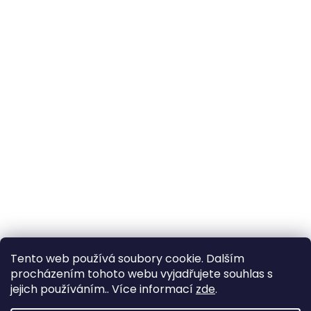
p
a
t
í
All-in-Van
ClonyNaTecko.cz
Tento web používá soubory cookie. Dalším
procházením tohoto webu vyjadřujete souhlas s
jejich používáním.. Více informací
zde
.