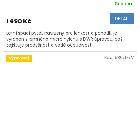
Skladem
DETAIL
1 690 Kč
Letní spací pytel, navržený pro lehkost a pohodlí, je
vyroben z jemného micro nylonu s DWR úpravou, což
zajišťuje prodyšnost a vodě odpudivost.
Kód:
630/M/V
Výprodej