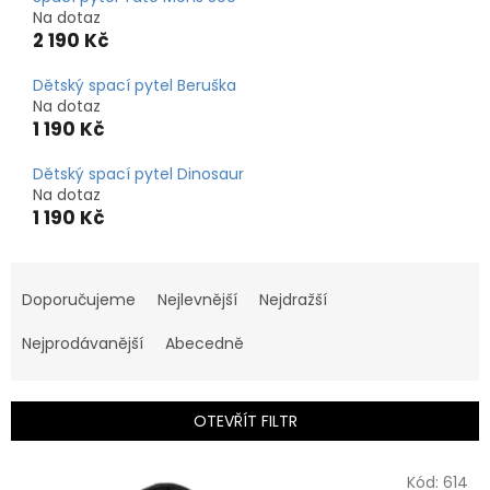
Na dotaz
2 190 Kč
Dětský spací pytel Beruška
Na dotaz
1 190 Kč
Dětský spací pytel Dinosaur
Na dotaz
1 190 Kč
Ř
a
Doporučujeme
Nejlevnější
Nejdražší
z
e
Nejprodávanější
Abecedně
n
í
p
OTEVŘÍT FILTR
r
o
V
Kód:
614