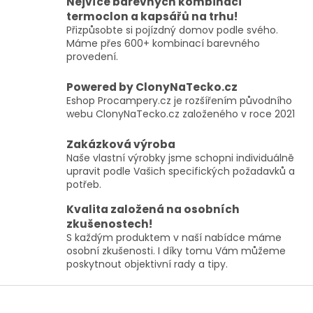
Nejvíce barevných kombinací
á
termoclon a kapsářů na trhu!
d
Přizpůsobte si pojízdný domov podle svého.
a
Máme přes 600+ kombinací barevného
c
provedení.
í
p
Powered by ClonyNaTecko.cz
r
Eshop Procampery.cz je rozšířením původního
v
webu ClonyNaTecko.cz založeného v roce 2021
k
y
Zakázková výroba
v
ý
Naše vlastní výrobky jsme schopni individuálně
p
upravit podle Vašich specifických požadavků a
i
potřeb.
s
Kvalita založená na osobních
u
zkušenostech!
S každým produktem v naší nabídce máme
osobní zkušenosti. I díky tomu Vám můžeme
poskytnout objektivní rady a tipy.
Z
á