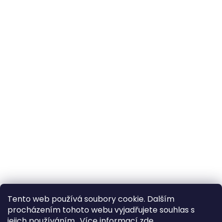
á
p
a
t
í
All-in-Van
ClonyNaTecko.cz
Tento web používá soubory cookie. Dalším
procházením tohoto webu vyjadřujete souhlas s
jejich používáním.. Více informací
zde
.