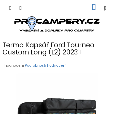
Přejít
NÁKUP
na
obsah
KOŠÍK
Termo Kapsář Ford Tourneo
Custom Long (L2) 2023+
Průměrné
1 hodnocení
Podrobnosti hodnocení
hodnocení
produktu
je
5,0
z
5
hvězdiček.