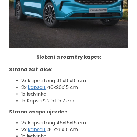
Složení a rozměry kapes:
Strana za řidiče:
2x kapsa Long
46x15x15 cm
2x
kapsa L
4
6x26x15 cm
1x ledvinka
1x Kapsa S
20x10x7 cm
Strana za spolujezdce:
2x kapsa Long 46x15x15 cm
2x
kapsa L
46x26x15 cm
1x ledvinka