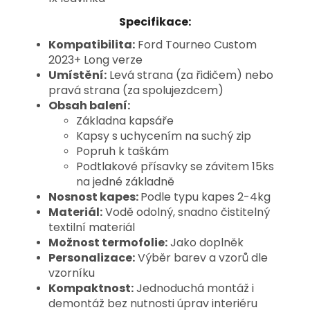
Specifikace:
Kompatibilita:
Ford Tourneo Custom
2023+ Long verze
Umístění:
Levá strana (za řidičem) nebo
pravá strana (za spolujezdcem)
Obsah balení:
Základna kapsáře
Kapsy s uchycením na suchý zip
Popruh k taškám
Podtlakové přísavky se závitem 15ks
na jedné základně
Nosnost kapes:
Podle typu kapes 2-4kg
Materiál:
Vodě odolný, snadno čistitelný
textilní materiál
Možnost termofolie:
Jako doplněk
Personalizace:
Výběr barev a vzorů dle
vzorníku
Kompaktnost:
Jednoduchá montáž i
demontáž bez nutnosti úprav interiéru