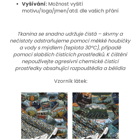
Vyšívání:
Možnost vyšití
motivu/loga/jmen/atd. dle vašich přání
Tkanina se snadno udržuje čistá – skvrny a
nečistoty odstraňujeme pomocí měkké houbičky
a vody s mýdlem (teplota 30ºC), případě
pomocí slabších čistících prostředků. K čištění
nepoužívejte agresivní chemické čistící
prostředky obsahující rozpouštědla a bělidla
Vzorník látek: