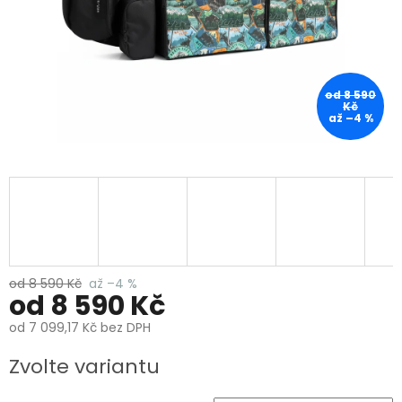
od 8 590
Kč
až –4 %
od 8 590 Kč
až –4 %
od
8 590 Kč
od
7 099,17 Kč
bez DPH
Měrná
Zvolte variantu
cena: