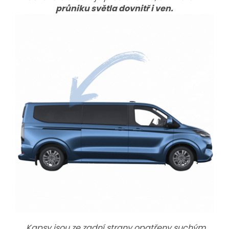
průniku světla dovnitř i ven.
Kapsy jsou ze zadní strany opatřeny suchým