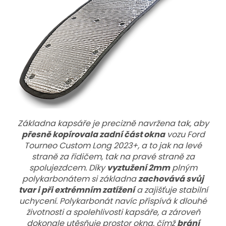
Základna kapsáře je precizně navržena tak, aby
přesně kopírovala zadní část okna
vozu Ford
Tourneo Custom Long 2023+, a to jak na levé
straně za řidičem, tak na pravé straně za
spolujezdcem. Díky
vyztužení 2mm
plným
polykarbonátem si základna
zachovává svůj
tvar i při extrémním zatížení
a zajišťuje stabilní
uchycení. Polykarbonát navíc přispívá k dlouhé
životnosti a spolehlivosti kapsáře, a zároveň
dokonale utěsňuje prostor okna, čímž
brání