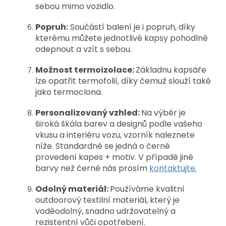
sebou mimo vozidlo.
Popruh:
Součástí balení je i popruh, díky
kterému můžete jednotlivé kapsy pohodlně
odepnout a vzít s sebou.
Možnost termoizolace:
Základnu kapsáře
lze opatřit termofolií, díky čemuž slouží také
jako termoclona.
Personalizovaný vzhled:
Na výběr je
široká škála barev a designů podle vašeho
vkusu a interiéru vozu, vzorník naleznete
níže. Standardně se jedná o černé
provedení kapes + motiv. V případě jiné
barvy než černé nás prosím
kontaktujte.
Odolný materiál:
Používáme kvalitní
outdoorový textilní materiál, který je
voděodolný, snadno udržovatelný a
rezistentní vůči opotřebení.