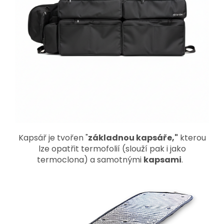
Kapsář je tvořen "
základnou kapsáře,"
kterou
lze opatřit termofolií (slouží pak i jako
termoclona) a samotnými
kapsami
.