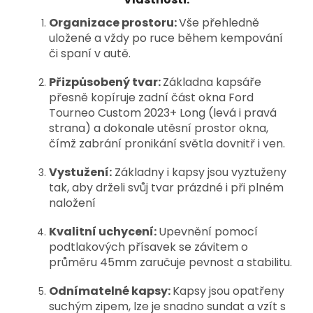
Organizace prostoru:
Vše přehledně
uložené a vždy po ruce během kempování
či spaní v autě.
Přizpůsobený tvar:
Základna kapsáře
přesně kopíruje zadní část okna Ford
Tourneo Custom 2023+ Long (levá i pravá
strana) a dokonale utěsní prostor okna,
čímž zabrání pronikání světla dovnitř i ven.
Vystužení:
Základny i kapsy jsou vyztuženy
tak, aby drželi svůj tvar prázdné i při plném
naložení
Kvalitní uchycení:
Upevnění pomocí
podtlakových přísavek se závitem o
průměru 45mm zaručuje pevnost a stabilitu.
Odnímatelné kapsy:
Kapsy jsou opatřeny
suchým zipem, lze je snadno sundat a vzít s