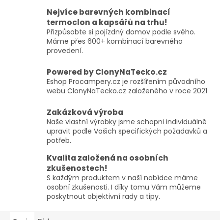
Nejvíce barevných kombinací
termoclon a kapsářů na trhu!
Přizpůsobte si pojízdný domov podle svého.
Máme přes 600+ kombinací barevného
provedení.
Powered by ClonyNaTecko.cz
Eshop Procampery.cz je rozšířením původního
webu ClonyNaTecko.cz založeného v roce 2021
Zakázková výroba
Naše vlastní výrobky jsme schopni individuálně
upravit podle Vašich specifických požadavků a
potřeb.
Kvalita založená na osobních
zkušenostech!
S každým produktem v naší nabídce máme
osobní zkušenosti. I díky tomu Vám můžeme
poskytnout objektivní rady a tipy.