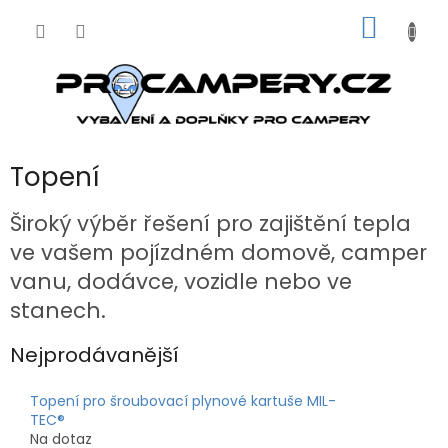
Přejít
NÁKUP
na
obsah
KOŠÍK
Topení
Široký výběr řešení pro zajištění tepla
ve vašem pojízdném domově, camper
vanu, dodávce, vozidle nebo ve
stanech.
Nejprodávanější
Topení pro šroubovací plynové kartuše MIL-
TEC®
Na dotaz