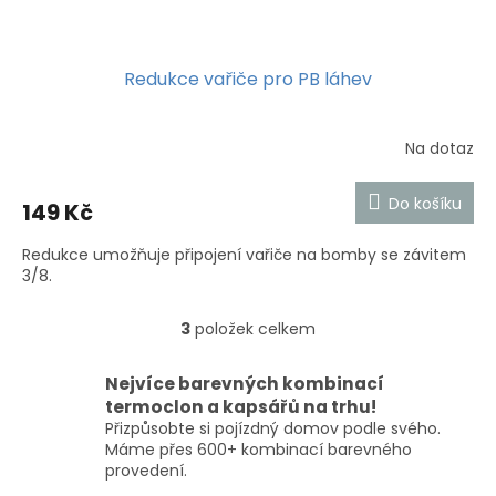
Redukce vařiče pro PB láhev
Na dotaz
Do košíku
149 Kč
Redukce umožňuje připojení vařiče na bomby se závitem
3/8.
3
položek celkem
O
v
l
Nejvíce barevných kombinací
á
termoclon a kapsářů na trhu!
d
Přizpůsobte si pojízdný domov podle svého.
a
Máme přes 600+ kombinací barevného
c
provedení.
í