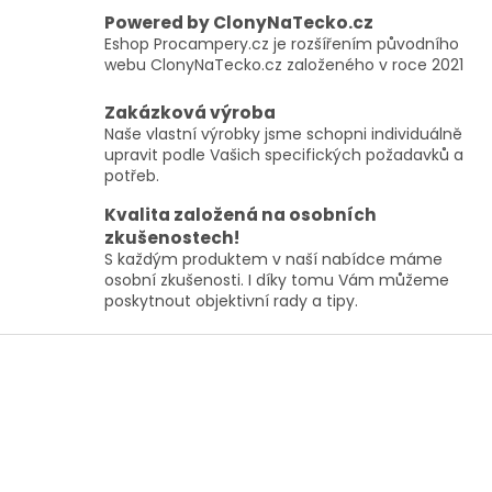
p
Powered by ClonyNaTecko.cz
r
Eshop Procampery.cz je rozšířením původního
v
webu ClonyNaTecko.cz založeného v roce 2021
k
y
Zakázková výroba
v
ý
Naše vlastní výrobky jsme schopni individuálně
p
upravit podle Vašich specifických požadavků a
i
potřeb.
s
Kvalita založená na osobních
u
zkušenostech!
S každým produktem v naší nabídce máme
osobní zkušenosti. I díky tomu Vám můžeme
poskytnout objektivní rady a tipy.
Z
á
p
a
t
í