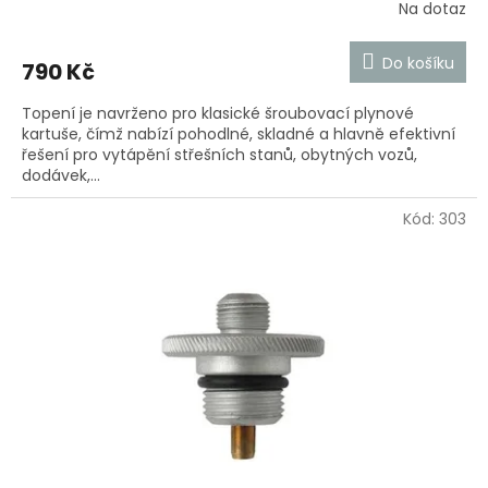
Na dotaz
Průměrné
hodnocení
produktu
Do košíku
790 Kč
je
4,1
Topení je navrženo pro klasické šroubovací plynové
z
kartuše, čímž nabízí pohodlné, skladné a hlavně efektivní
5
řešení pro vytápění střešních stanů, obytných vozů,
hvězdiček.
dodávek,...
Kód:
303