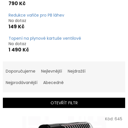
790 Kč
Redukce vařiče pro PB láhev
Na dotaz
149 Kč
Topení na plynové kartuše ventilové
Na dotaz
1 490 Kč
Ř
a
Doporučujeme
Nejlevnější
Nejdražší
z
e
Nejprodávanější
Abecedně
n
í
p
OTEVŘÍT FILTR
r
o
V
Kód:
645
d
ý
u