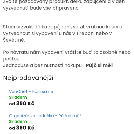
Zvolte požadovaný produkt, délku zapůjčení a v den
vyzvednutí bude vše připraveno.
Stačí si zvolit délku zapůjčení, složit vratnou kauci a
vyzvednout si vybavení u nás v Třeboni nebo v
Ševětíně.
Po návratu nám vybavení vrátíte buď to osobně nebo
poštou.
Jednoduše a bez nutnosti nákupu–
Půjč si mě!
Nejprodávanější
VanChef - Půjč si mě
Skladem
390 Kč
od
Organizér za sedačku - Půjč si mě!
Skladem
390 Kč
od