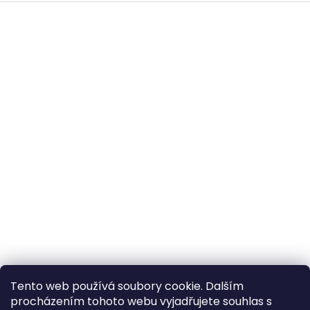
Z
á
p
a
t
í
All-in-Van
ClonyNaTecko.cz
Tento web používá soubory cookie. Dalším
procházením tohoto webu vyjadřujete souhlas s