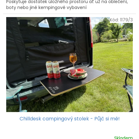
Poskytuje dostatek úložného prostoru ať už na oblečení,
boty nebo jiné kempingové vybavení
Kód:
1179/3
Chilldesk campingový stolek - Půjč si mě!
Skladem