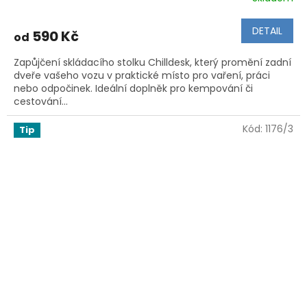
DETAIL
590 Kč
od
Zapůjčení skládacího stolku Chilldesk, který promění zadní
dveře vašeho vozu v praktické místo pro vaření, práci
nebo odpočinek. Ideální doplněk pro kempování či
cestování...
Kód:
1176/3
Tip