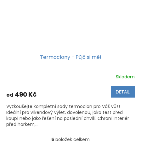
Termoclony - Půjč si mě!
Skladem
DETAIL
490 Kč
od
Vyzkoušejte kompletní sady termoclon pro Váš vůz!
Ideální pro víkendový výlet, dovolenou, jako test před
koupí nebo jako řešení na poslední chvílí. Chrání interiér
před horkem,...
5
položek celkem