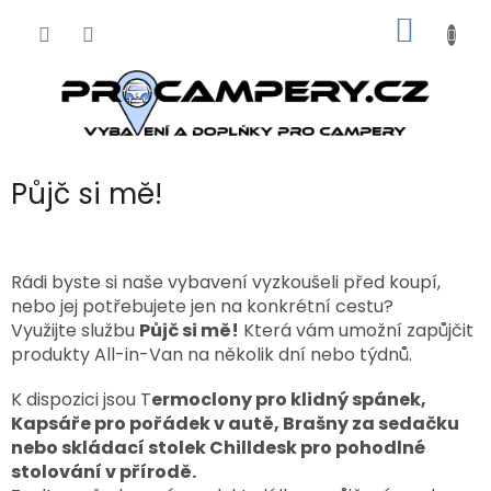
Přejít
NÁKUP
na
obsah
KOŠÍK
Půjč si mě!
Rádi byste si naše vybavení vyzkoušeli před koupí,
nebo jej potřebujete jen na konkrétní cestu?
Využijte službu
Půjč si mě!
Která vám umožní zapůjčit
produkty All-in-Van na několik dní nebo týdnů.
K dispozici jsou T
ermoclony pro klidný spánek,
Kapsáře pro pořádek v autě, Brašny za sedačku
nebo skládací stolek Chilldesk pro pohodlné
stolování v přírodě.