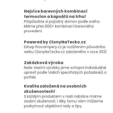
O
v
l
Nejvíce barevných kombinací
á
termoclon a kapsářů na trhu!
d
Přizpůsobte si pojízdný domov podle svého.
a
Máme přes 600+ kombinací barevného
c
provedení.
í
p
Powered by ClonyNaTecko.cz
r
Eshop Procampery.cz je rozšířením původního
v
webu ClonyNaTecko.cz založeného v roce 2021
k
y
Zakázková výroba
v
ý
Naše vlastní výrobky jsme schopni individuálně
p
upravit podle Vašich specifických požadavků a
i
potřeb.
s
Kvalita založená na osobních
u
zkušenostech!
S každým produktem v naší nabídce máme
osobní zkušenosti. I díky tomu Vám můžeme
poskytnout objektivní rady a tipy.