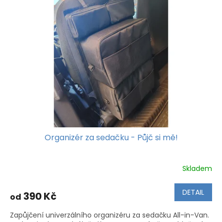
Organizér za sedačku - Půjč si mě!
Skladem
DETAIL
390 Kč
od
Zapůjčení univerzálního organizéru za sedačku All-in-Van.