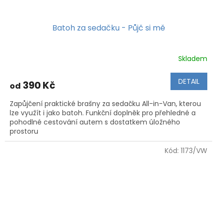
Batoh za sedačku - Půjč si mě
Skladem
DETAIL
390 Kč
od
Zapůjčení praktické brašny za sedačku All-in-Van, kterou
lze využít i jako batoh. Funkční doplněk pro přehledné a
pohodlné cestování autem s dostatkem úložného
prostoru
Kód:
1173/VW