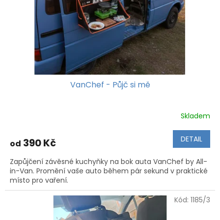
d
u
k
t
ů
VanChef - Půjč si mě
Skladem
DETAIL
390 Kč
od
Zapůjčení závěsné kuchyňky na bok auta VanChef by All-
in-Van. Promění vaše auto během pár sekund v praktické
místo pro vaření.
Kód:
1185/3