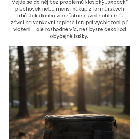
Vejde se do něj bez problémů klasický „sixpack“
plechovek nebo menší nákup z farmářských
trhů. Jak dlouho vše zůstane uvnitř chladné,
závisí na venkovní teplotě i stupni vychlazení při
vložení – ale rozhodně víc, než byste čekali od
obyčejné tašky.