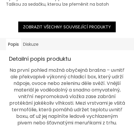
Taškou za sedačku, kterou lze přeměnit na batoh
5
hvězdiček.
ZOBRAZIT VŠECHNY SOUVISEJÍCÍ PRODUKTY
Popis
Diskuze
Detailní popis produktu
Na první pohled možná obyčejná brašna – uvnitř
ale překvapivě výkonný chladicí box, který udrží
nápoje, ovoce nebo zeleninu déle svěží. Vnější
materiál je voděodolný a snadno omyvatelný,
vnitřní nepromokavá vložka zase zabrání
protékání jakékoliv vlhkosti. Mezi vrstvami je všitá
termofólie, která pomáhá udržet teplotu uvnitř
boxu, ať už jej naplníte ledově vychlazeným
pivem nebo šťavnatými meruňkami z trhu.