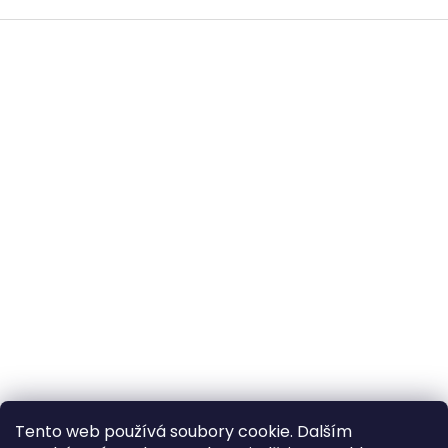
Z
á
p
a
t
í
All-in-Van
ClonyNaTecko.cz
Tento web používá soubory cookie. Dalším