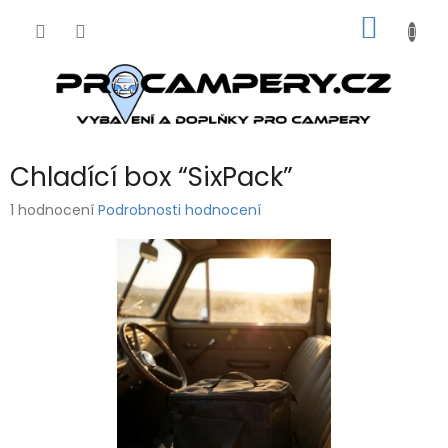
Přejít
NÁKUP
na
obsah
KOŠÍK
Chladící box “SixPack”
Průměrné
1 hodnocení
Podrobnosti hodnocení
hodnocení
produktu
je
5,0
z
5
hvězdiček.