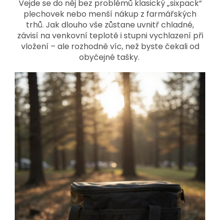
Vejde se do něj bez problémů klasický „sixpack“
plechovek nebo menší nákup z farmářských
trhů. Jak dlouho vše zůstane uvnitř chladné,
závisí na venkovní teplotě i stupni vychlazení při
vložení – ale rozhodně víc, než byste čekali od
obyčejné tašky.