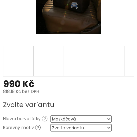
990 Kč
818,18 Kč bez DPH
Měrná
Zvolte variantu
cena:
Hlavní barva látky
?
Barevný motiv
?