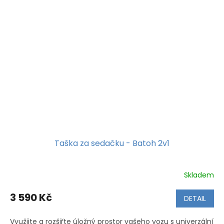
Taška za sedačku - Batoh 2v1
Skladem
Průměrné
hodnocení
produktu
3 590 Kč
DETAIL
je
5,0
Využijte a rozšiřte úložný prostor vašeho vozu s univerzální
z