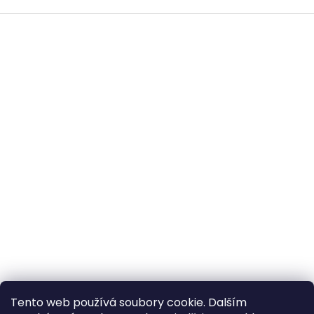
Z
á
p
a
t
í
All-in-Van
ClonyNaTecko.cz
Tento web používá soubory cookie. Dalším