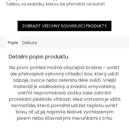
Taškou za sedačku, kterou lze přeměnit na batoh
5
hvězdiček.
ZOBRAZIT VŠECHNY SOUVISEJÍCÍ PRODUKTY
Popis
Diskuze
Detailní popis produktu
Na první pohled možná obyčejná brašna – uvnitř
ale překvapivě výkonný chladicí box, který udrží
nápoje, ovoce nebo zeleninu déle svěží. Vnější
materiál je voděodolný a snadno omyvatelný,
vnitřní nepromokavá vložka zase zabrání
protékání jakékoliv vlhkosti. Mezi vrstvami je všitá
termofólie, která pomáhá udržet teplotu uvnitř
boxu, ať už jej naplníte ledově vychlazeným
pivem nebo šťavnatými meruňkami z trhu.