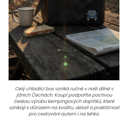
Celý chladicí box vzniká ručně v naší dílně v
jižních Čechách. Koupí podpoříte poctivou
českou výrobu kempingových doplňků, které
vznikají s důrazem na kvalitu, detail a praktičnost
pro cestování autem i na lehko.