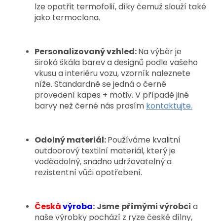
lze opatřit termofolií, díky čemuž slouží také
jako termoclona.
Personalizovaný vzhled:
Na výběr je
široká škála barev a designů podle vašeho
vkusu a interiéru vozu, vzorník naleznete
níže. Standardně se jedná o černé
provedení kapes + motiv. V případě jiné
barvy než černé nás prosím
kontaktujte.
Odolný materiál:
Používáme kvalitní
outdoorový textilní materiál, který je
voděodolný, snadno udržovatelný a
rezistentní vůči opotřebení.
Česká
výroba
:
Jsme
přímými výrobci
a
naše výrobky pochází z ryze české dílny,