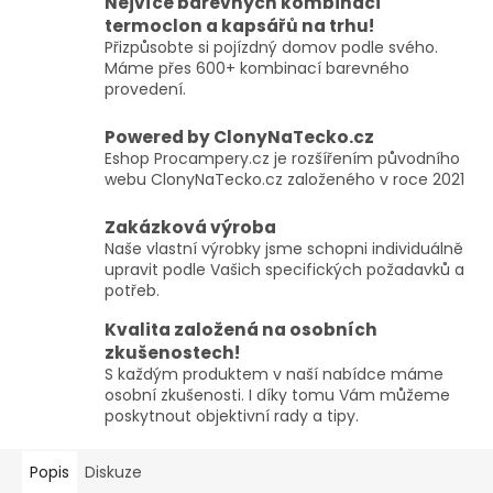
Nejvíce barevných kombinací
termoclon a kapsářů na trhu!
Přizpůsobte si pojízdný domov podle svého.
Máme přes 600+ kombinací barevného
provedení.
Powered by ClonyNaTecko.cz
Eshop Procampery.cz je rozšířením původního
webu ClonyNaTecko.cz založeného v roce 2021
Zakázková výroba
Naše vlastní výrobky jsme schopni individuálně
upravit podle Vašich specifických požadavků a
potřeb.
Kvalita založená na osobních
zkušenostech!
S každým produktem v naší nabídce máme
osobní zkušenosti. I díky tomu Vám můžeme
poskytnout objektivní rady a tipy.
Popis
Diskuze