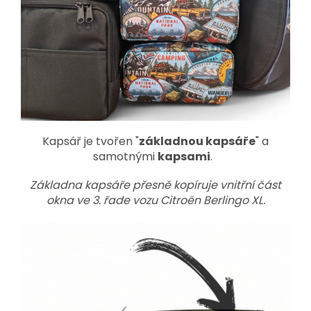
Kapsář je tvořen "
základnou kapsáře
" a
samotnými
kapsami
.
Základna kapsáře přesně kopíruje vnitřní část
okna ve 3. řade vozu Citroën Berlingo XL.