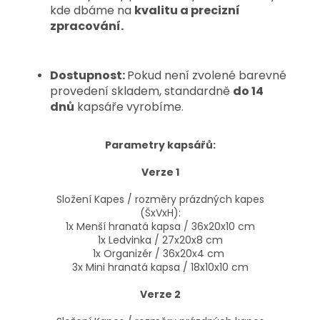
kde dbáme na
kvalitu a precizní
zpracování.
Dostupnost:
Pokud není zvolené barevné
provedení skladem, standardně
do 14
dnů
kapsáře vyrobíme.
Parametry kapsářů:
Verze 1
Složení Kapes / rozměry prázdných kapes
(ŠxVxH):
1x Menší hranatá kapsa / 36x20x10 cm
1x Ledvinka / 27x20x8 cm
1x Organizér /
36x20x4 cm
3x Mini hranatá kapsa / 18x10x10 cm
Verze 2