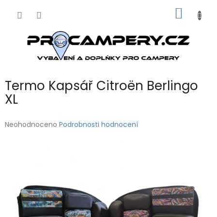
Přejít
NÁKUP
na
obsah
KOŠÍK
Termo Kapsář Citroën Berlingo
XL
Průměrné
Neohodnoceno
Podrobnosti hodnocení
hodnocení
produktu
je
0,0
z
5
hvězdiček.