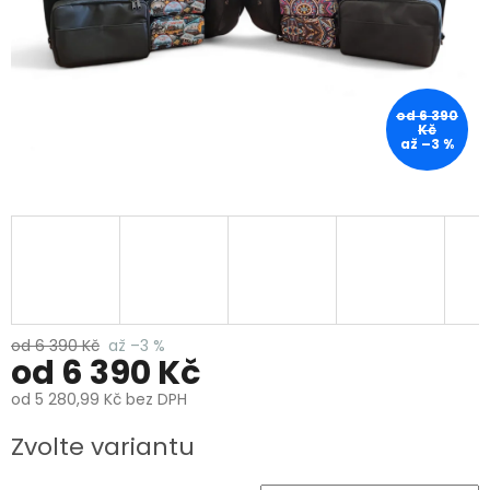
od 6 390
Kč
až –3 %
od 6 390 Kč
až –3 %
od
6 390 Kč
od
5 280,99 Kč
bez DPH
Měrná
Zvolte variantu
cena: