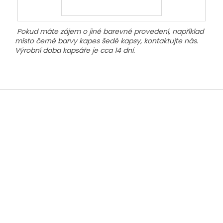
Pokud máte zájem o jiné barevné provedení, například
místo černé barvy kapes šedé kapsy, kontaktujte nás.
Výrobní doba kapsáře je cca 14 dní.
Z
á
p
a
t
í