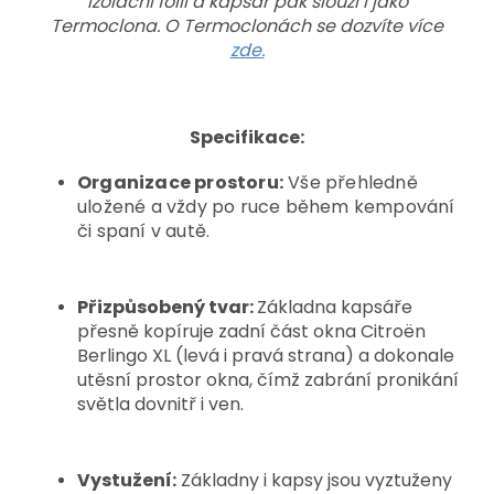
izolační folií a kapsář pak slouží i jako
Termoclona. O Termoclonách se dozvíte více
zde.
Specifikace:
Organizace prostoru:
Vše přehledně
uložené a vždy po ruce během kempování
či spaní v autě.
Přizpůsobený tvar:
Základna kapsáře
přesně kopíruje zadní část okna Citroën
Berlingo XL (levá i pravá strana) a dokonale
utěsní prostor okna, čímž zabrání pronikání
světla dovnitř i ven.
Vystužení:
Základny i kapsy jsou vyztuženy