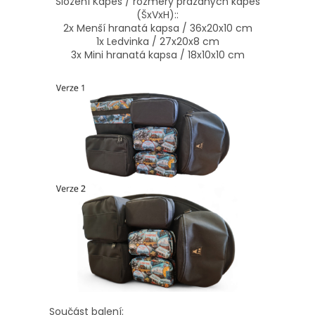
Složení Kapes / rozměry prázdných kapes
(ŠxVxH)::
2x Menší hranatá kapsa / 36x20x10 cm
1x Ledvinka / 27x20x8 cm
3x Mini hranatá kapsa / 18x10x10 cm
Součást balení: