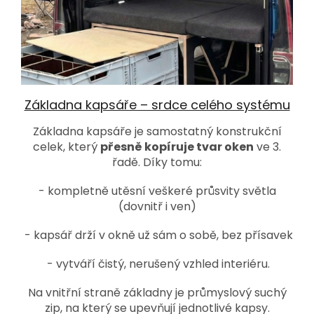
Základna kapsáře – srdce celého systému
Základna kapsáře je samostatný konstrukční
celek, který
přesně kopíruje tvar oken
ve 3.
řadě. Díky tomu:
- kompletně utěsní veškeré průsvity světla
(dovnitř i ven)
- kapsář drží v okně už sám o sobě, bez přísavek
- vytváří čistý, nerušený vzhled interiéru.
Na vnitřní straně základny je průmyslový suchý
zip, na který se upevňují jednotlivé kapsy.