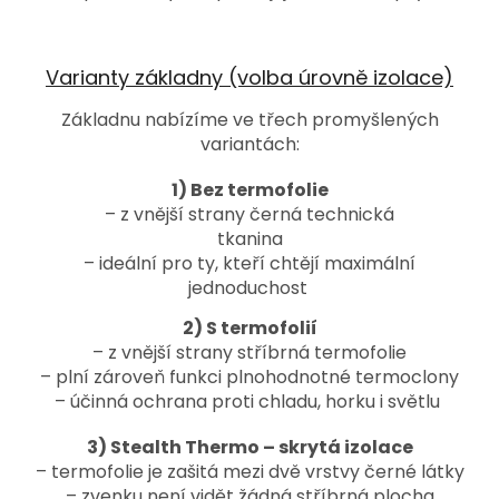
Varianty základny (volba úrovně izolace)
Základnu nabízíme ve třech promyšlených
variantách:
1) Bez termofolie
– z vnější strany černá technická
tkanina
– ideální pro ty, kteří chtějí maximální
jednoduchost
2) S termofolií
– z vnější strany stříbrná termofolie
– plní zároveň funkci plnohodnotné termoclony
– účinná ochrana proti chladu, horku i světlu
3) Stealth Thermo – skrytá izolace
– termofolie je zašitá mezi dvě vrstvy černé látky
– zvenku není vidět žádná stříbrná plocha