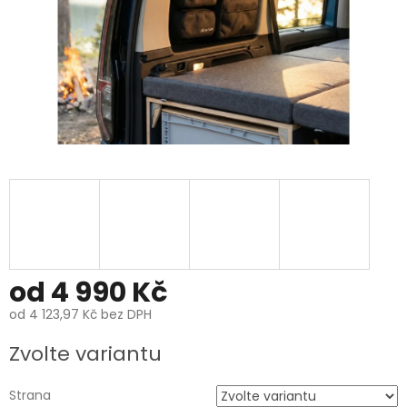
od
4 990 Kč
od
4 123,97 Kč
bez DPH
Měrná
Zvolte variantu
cena:
Strana