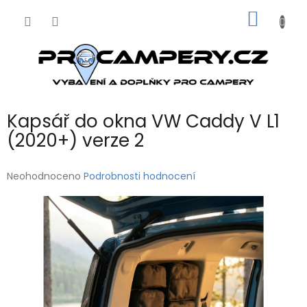
Přejít
NÁKUP
na
obsah
KOŠÍK
Kapsář do okna VW Caddy V L1
(2020+) verze 2
Průměrné
Neohodnoceno
Podrobnosti hodnocení
hodnocení
produktu
je
0,0
z
5
hvězdiček.