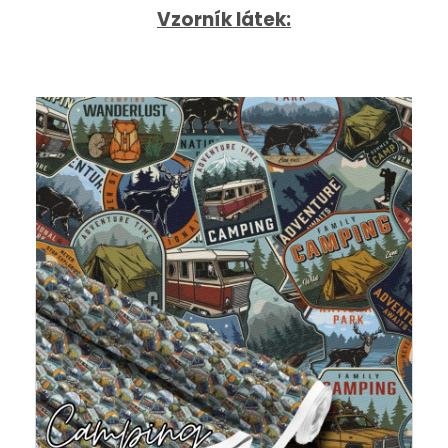
Vzorník látek:
Vzorník látek:
*Odstíny se mohou lehce lišit v závislosti na nastavení
jasu ve vašem zařízení