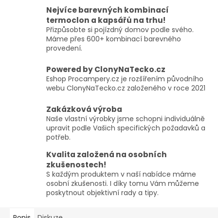
Nejvíce barevných kombinací
termoclon a kapsářů na trhu!
Přizpůsobte si pojízdný domov podle svého.
Máme přes 600+ kombinací barevného
provedení.
Powered by ClonyNaTecko.cz
Eshop Procampery.cz je rozšířením původního
webu ClonyNaTecko.cz založeného v roce 2021
Zakázková výroba
Naše vlastní výrobky jsme schopni individuálně
upravit podle Vašich specifických požadavků a
potřeb.
Kvalita založená na osobních
zkušenostech!
S každým produktem v naší nabídce máme
osobní zkušenosti. I díky tomu Vám můžeme
poskytnout objektivní rady a tipy.
Popis
Diskuze