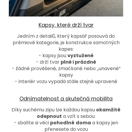
Kapsy, které drží tvar
Jedním z detailů, který kapsář posouvá do
prémiové kategorie, je konstrukce samotných
kapes:
- kapsy jsou
vyztužené
- drží tvar
plné i prázdné
- žádné prověšené, zmačkané nebo „unavené“
kapsy
- interiér vozu vypadá stále stejně upraveně
Odnímatelnost a skutečná mobilita
Díky suchému zipu lze každou kapsu
okamžitě
odepnout
a vzít s sebou:
- sbalíte si věci
pohodlně
doma
a kapsy jen
přenesete do vozu