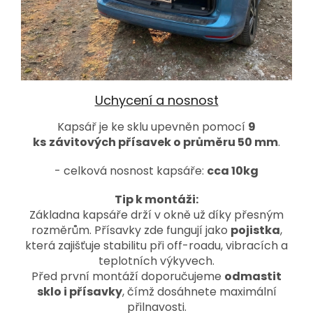
Uchycení a nosnost
Kapsář je ke sklu upevněn pomocí
9
ks
závitových přísavek o průměru 50 mm
.
- celková nosnost kapsáře:
cca 10kg
Tip k montáži:
Základna kapsáře drží v okně už díky přesným
rozměrům. Přísavky zde fungují jako
pojistka
,
která zajišťuje stabilitu při off-roadu, vibracích a
teplotních výkyvech.
Před první montáží doporučujeme
odmastit
sklo i přísavky
, čímž dosáhnete maximální
přilnavosti.