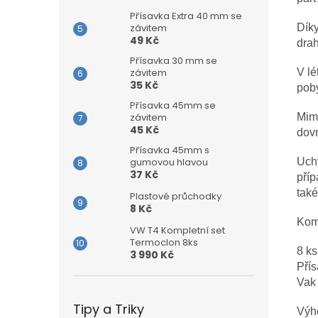
Přísavka Extra 40 mm se
závitem
Díky
49 Kč
drah
Přísavka 30 mm se
závitem
V lé
35 Kč
poby
Přísavka 45mm se
závitem
Mimo
45 Kč
dovn
Přísavka 45mm s
gumovou hlavou
Uchy
37 Kč
pří
také
Plastové průchodky
8 Kč
Komp
VW T4 Kompletní set
Termoclon 8ks
8 ks
3 990 Kč
Pří
Vak
Tipy a Triky
Výh