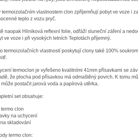
 termoizolačním vlastnostem clon zpříjemňují pobyt ve voze i 
ocenné teplo z vozu pryč.
tě naopak Hliniková reflexní folie, odřáží sluneční záření a nedo
t ve voze i při vysokých letních Teplotách příjemný.
 termoizolačních vlastností poskytují clony také 100% soukromí 
itř.
cení termoclon je vyřešeno kvalitními 41mm přísavkami se závite
padě, že plocha pod přísavkou má odmaštěný povrch. K tomu mů
 může postačit jarová voda a papírová utěrka.
letní set obsahuje:
 termo clon
savky na uchycení
 na skladování
ody termo clon: