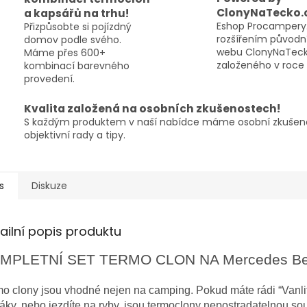
ClonyNaTecko.
a kapsářů na trhu!
Eshop Procampery.
Přizpůsobte si pojízdný
rozšířením původn
domov podle svého.
webu ClonyNaTeck
Máme přes 600+
založeného v roce 
kombinací barevného
provedení.
Kvalita založená na osobních zkušenostech!
S každým produktem v naší nabídce máme osobní zkušeno
objektivní rady a tipy.
s
Diskuze
ailní popis produktu
MPLETNÍ SET TERMO CLON NA Mercedes Ben
o clony jsou vhodné nejen na camping. Pokud máte rádi “Vanlife
áky, nebo jezdíte na ryby, jsou termoclony nepostradatelnou so