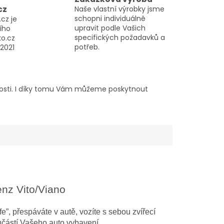
cz
Naše vlastní výrobky jsme
schopni individuálně
cz je
upravit podle Vašich
ího
specifických požadavků a
o.cz
potřeb.
2021
sti. I díky tomu Vám můžeme poskytnout
z Vito/Viano
”, přespáváte v autě, vozíte s sebou zvířecí
učástí Vašeho auto vybavení.