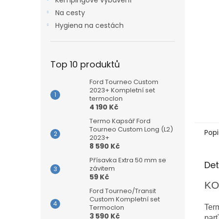
Kempingové vybavení
Na cesty
Hygiena na cestách
Top 10 produktů
Ford Tourneo Custom
2023+ Kompletní set
termoclon
4 190 Kč
Termo Kapsář Ford
Tourneo Custom Long (L2)
Popi
2023+
8 590 Kč
Přísavka Extra 50 mm se
Det
závitem
59 Kč
KO
Ford Tourneo/Transit
Custom Kompletní set
Termoclon
Term
3 590 Kč
parť