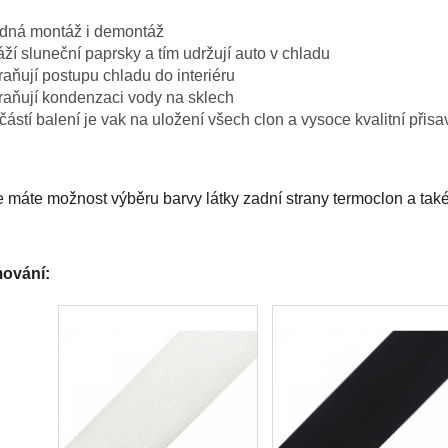
dná montáž i demontáž
ží sluneční paprsky a tím udržují auto v chladu
aňují postupu chladu do interiéru
raňují kondenzaci vody na sklech
ástí balení je vak na uložení všech clon a vysoce kvalitní přisa
 máte možnost výběru barvy látky zadní strany termoclon a tak
ování: