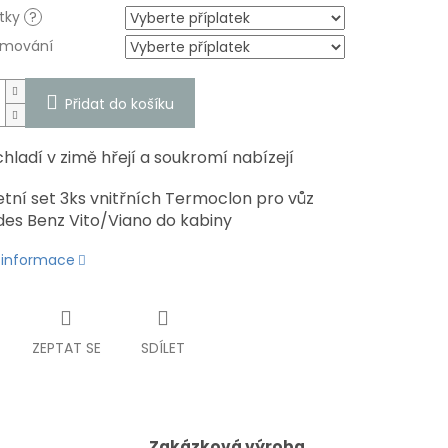
átky
?
emování
Přidat do košíku
chladí v zimě hřejí a soukromí nabízejí
tní set 3ks vnitřních Termoclon pro vůz
es Benz Vito/Viano do kabiny
í informace
ZEPTAT SE
SDÍLET
Zakázková výroba