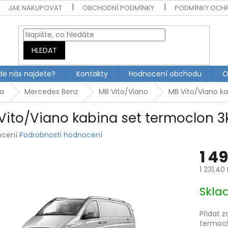
JAK NAKUPOVAT
OBCHODNÍ PODMÍNKY
PODMÍNKY OCH
HLEDAT
de nás najdete?
Kontakty
Hodnocení obchodu
O
ta
Mercedes Benz
MB Vito/Viano
MB Vito/Viano ka
Vito/Viano kabina set termoclon 3
rné
ocení
Podrobnosti hodnocení
ení
1 4
tu
1 231,40
Měrná
Skla
cena:
ek.
Přidat z
termoc