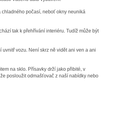
za chladného počasí, neboť okny neuniká
chází tak k přehřívání interiéru. Tudíž může být
uvnitř vozu. Není skrz ně vidět ani ven a ani
m na sklo. Přísavky drží jako přibité, v
že posloužit odmašťovač z naší nabídky nebo