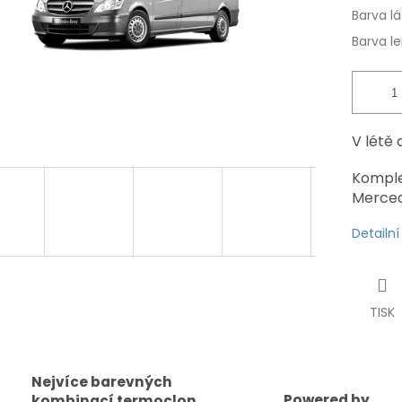
Barva l
Barva l
V létě 
Komple
Merced
Detailn
TISK
Nejvíce barevných
Powered by
kombinací termoclon