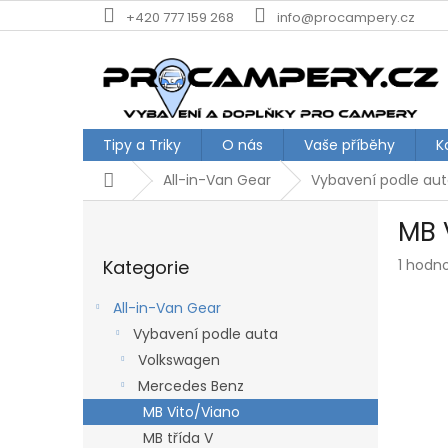
Přejít
+420 777 159 268
info@procampery.cz
na
obsah
Tipy a Triky
O nás
Vaše příběhy
K
Domů
All-in-Van Gear
Vybavení podle au
P
MB 
o
Přeskočit
s
Průmě
Kategorie
1 hodn
kategorie
t
hodnoc
r
produk
All-in-Van Gear
a
je
Vybavení podle auta
n
5,0
z
Volkswagen
n
5
í
Mercedes Benz
hvězdič
p
MB Vito/Viano
a
MB třída V