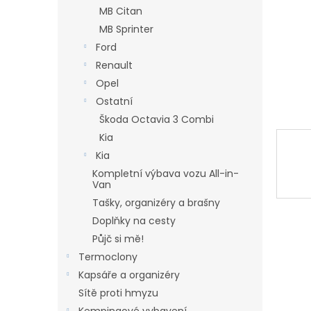
n
MB Citan
e
MB Sprinter
l
Ford
Renault
Opel
Ostatní
Škoda Octavia 3 Combi
Kia
Kia
Kompletní výbava vozu All-in-
Van
Tašky, organizéry a brašny
Doplňky na cesty
Půjč si mě!
Termoclony
Kapsáře a organizéry
Sítě proti hmyzu