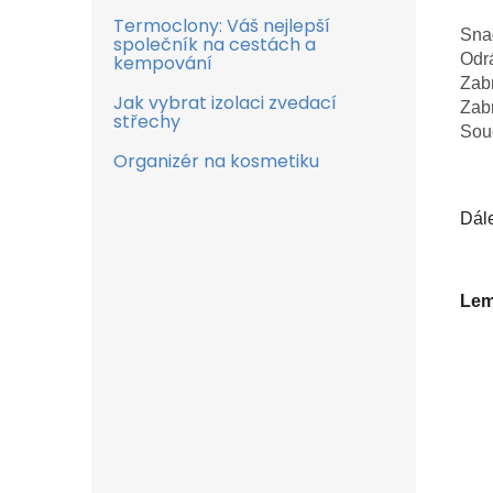
Termoclony: Váš nejlepší
Sna
společník na cestách a
Odrá
kempování
Zabr
Jak vybrat izolaci zvedací
Zab
střechy
Souč
Organizér na kosmetiku
Dále
Lem