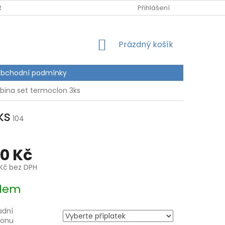
RANY OSOBNÍCH ÚDAJŮ
Přihlášení
NÁKUPNÍ
Prázdný košík
KOŠÍK
bchodní podmínky
bina set termoclon 3ks
ks
104
90 Kč
 Kč
bez DPH
dem
adní
lonu