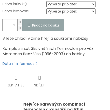
Barva látky
?
Barva lemování
Přidat do košíku
V létě chladí v zimě hřejí a soukromí nabízejí
Kompletní set 3ks vnitřních Termoclon pro vůz
Mercedes Benz Vito (
1996-2003)
do kabiny
Detailní informace
ZEPTAT SE
SDÍLET
Nejvíce barevných kombinací
termoclon a kapsářů na trhu!