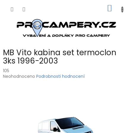
Přejít
NÁKUP
na
obsah
KOŠÍK
MB Vito kabina set termoclon
3ks 1996-2003
105
Průměrné
Neohodnoceno
Podrobnosti hodnocení
hodnocení
produktu
je
0,0
z
5
hvězdiček.