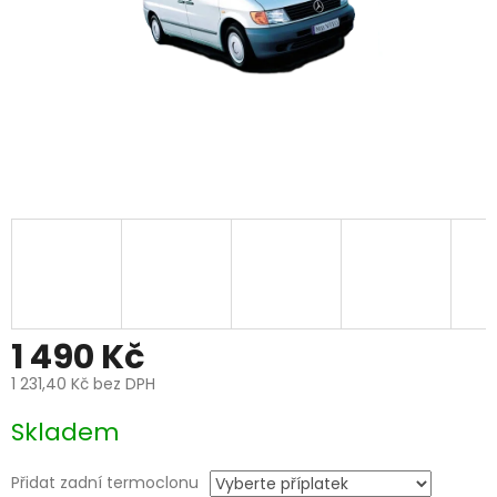
1 490 Kč
1 231,40 Kč
bez DPH
Měrná
Skladem
cena:
Přidat zadní termoclonu