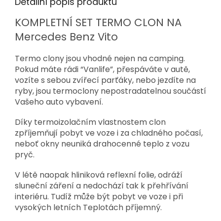
Detailní popis produktu
KOMPLETNÍ SET TERMO CLON NA
Mercedes Benz Vito
Termo clony jsou vhodné nejen na camping.
Pokud máte rádi “Vanlife”, přespáváte v autě,
vozíte s sebou zvířecí parťáky, nebo jezdíte na
ryby, jsou termoclony nepostradatelnou součástí
Vašeho auto vybavení.
Díky termoizolačním vlastnostem clon
zpříjemňují pobyt ve voze i za chladného počasí,
neboť okny neuniká drahocenné teplo z vozu
pryč.
V létě naopak hliniková reflexní folie, odráží
sluneční záření a nedochází tak k přehřívání
interiéru. Tudíž může být pobyt ve voze i při
vysokých letních Teplotách příjemný.