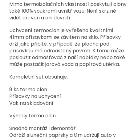
Mimo termoizolačních vlastností poskytují clony
také 100% soukromí uvnitř vozu. Není skrz ně
vidět ani ven a ani dovnitř.
Uchycení termoclon je vyřešeno kvalitními
41mm přísavkami se závitem na sklo. Přísavky
drží jako přibité, v případě, že plocha pod
přísavkou má odmaštěný povrch. K tomu může
posloužit odmašťovač z naší nabídky nebo také
může postačit jarová voda a papírová utěrka.
Kompletní set obsahuje:
8 ks termo clon
Přísavky na uchycení
Vak na skladování
Výhody termo clon:
Snadná montáž i demontáž
Odráží sluneční paprsky a tím udržují auto v