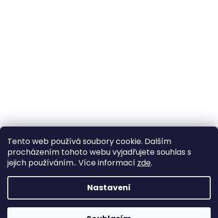
All-in-Van
ClonyNaTecko.cz
Tento web používá soubory cookie. Dalším
procházením tohoto webu vyjadřujete souhlas s
jejich používáním.. Více informací
zde
.
Vytvořil Shoptet
Nastavení
Copyright 2026
ProCampery.cz
. Všechna práva