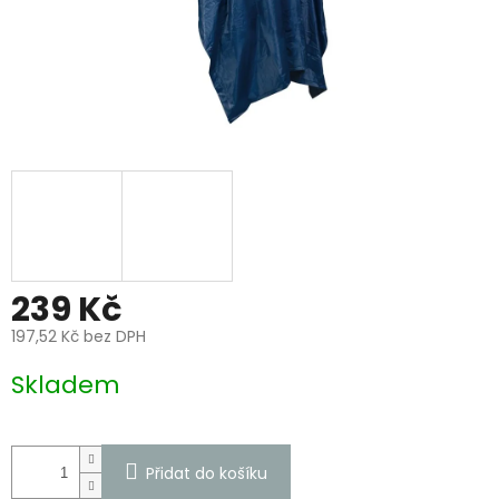
239 Kč
197,52 Kč bez DPH
Měrná
Skladem
cena:
Přidat do košíku