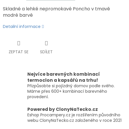
Skladné a lehké nepromokavé Poncho v tmavě
modré barvě
Detailní informace
ZEPTAT SE
SDÍLET
Nejvíce barevných kombinací
termoclon a kapsářů na trhu!
Přizpůsobte si pojízdný domov podle svého.
Máme přes 600+ kombinací barevného
provedení.
Powered by ClonyNaTecko.cz
Eshop Procampery.cz je rozšířením původního
webu ClonyNaTecko.cz založeného v roce 2021