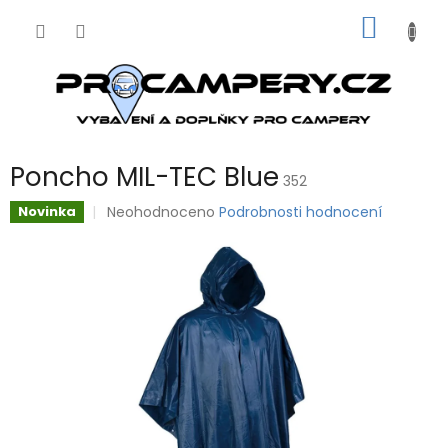
Přejít
NÁKUP
na
obsah
KOŠÍK
Poncho MIL-TEC Blue
352
Průměrné
Neohodnoceno
Podrobnosti hodnocení
Novinka
hodnocení
produktu
je
0,0
z
5
hvězdiček.