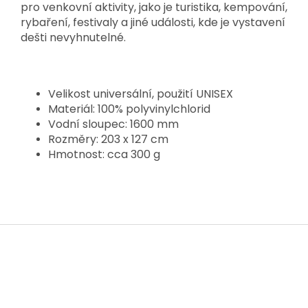
pro venkovní aktivity, jako je turistika, kempování,
rybaření, festivaly a jiné události, kde je vystavení
dešti nevyhnutelné.
Velikost universální, použití UNISEX
Materiál: 100% polyvinylchlorid
Vodní sloupec: 1600 mm
Rozměry: 203 x 127 cm
Hmotnost: cca 300 g
Z
á
p
a
t
í