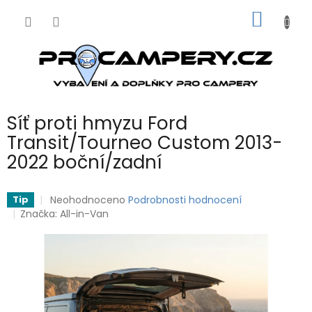
Přejít
NÁKUP
na
obsah
KOŠÍK
Síť proti hmyzu Ford
Transit/Tourneo Custom 2013-
2022 boční/zadní
Průměrné
Neohodnoceno
Podrobnosti hodnocení
Tip
hodnocení
Značka:
All-in-Van
produktu
je
0,0
z
5
hvězdiček.