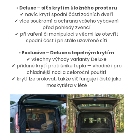
•
Deluxe – síť s krytím úložného prostoru
✔ navíc krytí spodní části zadních dveří
✔ více soukromí a ochrana vašeho vybavení
před pohledy zvenčí
✔ při vaření či manipulaci s věcmi lze otevřít
spodní část i při stále uzavřené síti
•
Exclusive – Deluxe s tepelným krytím
✔ všechny výhody varianty Deluxe
✔ přidané krytí proti úniku tepla — vhodné i pro
chladnější noci a celoroční použití
✔ krytí lze srolovat, takže síť funguje i čistě jako
moskytiéra v létě