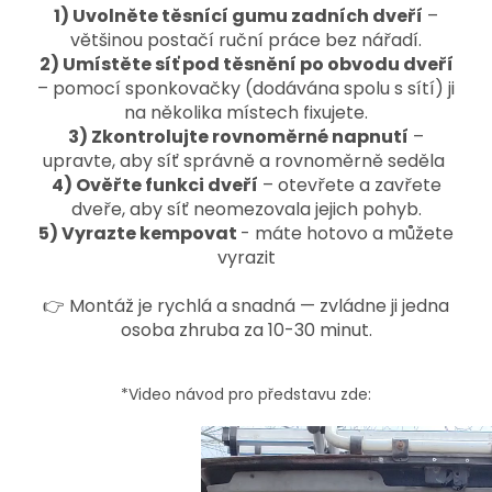
1) Uvolněte těsnící gumu zadních dveří
–
většinou postačí ruční práce bez nářadí.
2) Umístěte síť pod těsnění po obvodu dveří
– pomocí sponkovačky (dodávána spolu s sítí) ji
na několika místech fixujete.
3) Zkontrolujte rovnoměrné napnutí
–
upravte, aby síť správně a rovnoměrně seděla
4) Ověřte funkci dveří
– otevřete a zavřete
dveře, aby síť neomezovala jejich pohyb.
5) Vyrazte kempovat
- máte hotovo a můžete
vyrazit
👉 Montáž je rychlá a snadná — zvládne ji jedna
osoba zhruba za 10-30 minut.
*Video návod pro představu zde: