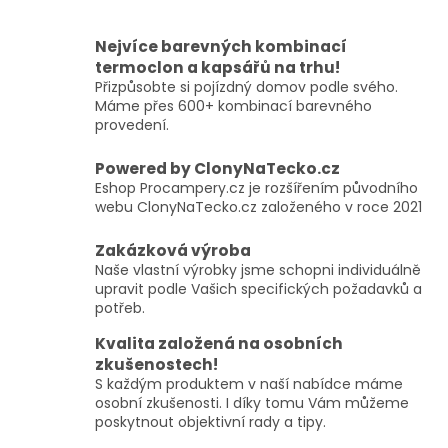
Nejvíce barevných kombinací
termoclon a kapsářů na trhu!
Přizpůsobte si pojízdný domov podle svého.
Máme přes 600+ kombinací barevného
provedení.
Powered by ClonyNaTecko.cz
Eshop Procampery.cz je rozšířením původního
webu ClonyNaTecko.cz založeného v roce 2021
Zakázková výroba
Naše vlastní výrobky jsme schopni individuálně
upravit podle Vašich specifických požadavků a
potřeb.
Kvalita založená na osobních
zkušenostech!
S každým produktem v naší nabídce máme
osobní zkušenosti. I díky tomu Vám můžeme
poskytnout objektivní rady a tipy.