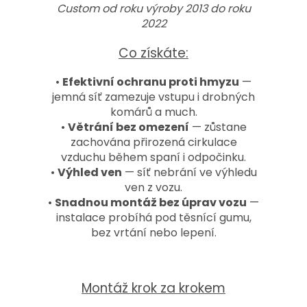
Custom od roku výroby 2013 do roku
2022
Co získáte:
•
Efektivní ochranu proti hmyzu
—
jemná síť zamezuje vstupu i drobných
komárů a much.
•
Větrání bez omezení
— zůstane
zachována přirozená cirkulace
vzduchu během spaní i odpočinku.
•
Výhled ven
— síť nebrání ve výhledu
ven z vozu.
•
Snadnou montáž bez úprav vozu
—
instalace probíhá pod těsnící gumu,
bez vrtání nebo lepení.
Montáž krok za krokem