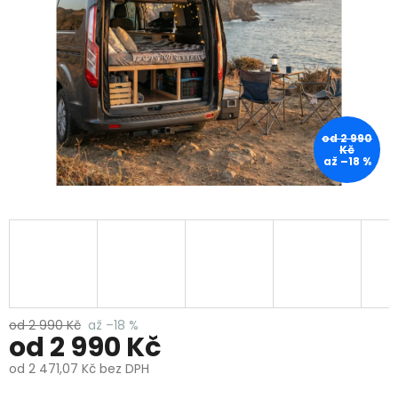
od 2 990
Kč
až –18 %
od 2 990 Kč
až –18 %
od
2 990 Kč
od
2 471,07 Kč
bez DPH
Měrná