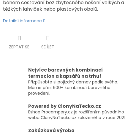
během cestování bez zbytečného nošení velkých a
těžkých lahviček nebo plastových obalů.
Detailní informace
ZEPTAT SE
SDÍLET
Nejvíce barevných kombinací
termoclon a kapsářů na trhu!
Přizpůsobte si pojízdný domov podle svého.
Máme přes 600+ kombinací barevného
provedení.
Powered by ClonyNaTecko.cz
Eshop Procampery.cz je rozšířením původního
webu ClonyNaTecko.cz založeného v roce 2021
Zakázková výroba