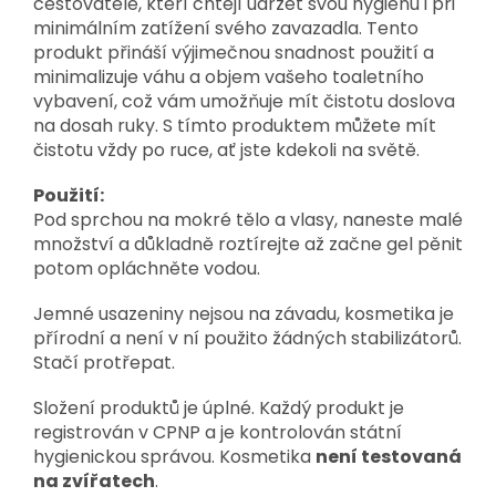
cestovatele, kteří chtějí udržet svou hygienu i při
minimálním zatížení svého zavazadla. Tento
produkt přináší výjimečnou snadnost použití a
minimalizuje váhu a objem vašeho toaletního
vybavení, což vám umožňuje mít čistotu doslova
na dosah ruky. S tímto produktem můžete mít
čistotu vždy po ruce, ať jste kdekoli na světě.
Použití:
Pod sprchou na mokré tělo a vlasy, naneste malé
množství a důkladně roztírejte až začne gel pěnit
potom opláchněte vodou.
Jemné usazeniny nejsou na závadu, kosmetika je
přírodní a není v ní použito žádných stabilizátorů.
Stačí protřepat.
Složení produktů je úplné. Každý produkt je
registrován v CPNP a je kontrolován státní
hygienickou správou. Kosmetika
není testovaná
na zvířatech
.