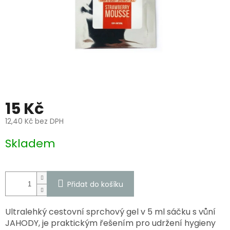
15 Kč
12,40 Kč bez DPH
Měrná
Skladem
cena:
Přidat do košíku
Ultralehký cestovní sprchový gel v 5 ml sáčku s vůní
JAHODY, je praktickým řešením pro udržení hygieny