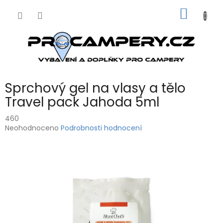
Přejít
NÁKUP
na
obsah
KOŠÍK
Sprchový gel na vlasy a tělo
Travel pack Jahoda 5ml
460
Průměrné
Neohodnoceno
Podrobnosti hodnocení
hodnocení
produktu
je
0,0
z
5
hvězdiček.