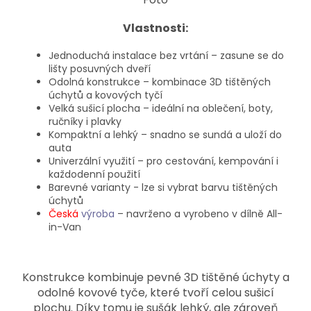
Vlastnosti:
Jednoduchá instalace bez vrtání – zasune se do
lišty posuvných dveří
Odolná konstrukce – kombinace 3D tištěných
úchytů a kovových tyčí
Velká sušicí plocha – ideální na oblečení, boty,
ručníky i plavky
Kompaktní a lehký – snadno se sundá a uloží do
auta
Univerzální využití – pro cestování, kempování i
každodenní použití
Barevné varianty - lze si vybrat barvu tištěných
úchytů
Česká
výroba
– navrženo a vyrobeno v dílně All-
in-Van
Konstrukce kombinuje pevné 3D tištěné úchyty a
odolné kovové tyče, které tvoří celou sušicí
plochu. Díky tomu je sušák lehký, ale zároveň