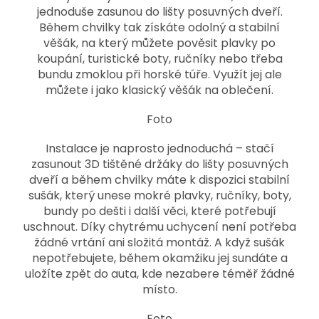
jednoduše zasunou do lišty posuvných dveří.
Během chvilky tak získáte odolný a stabilní
věšák, na který můžete pověsit plavky po
koupání, turistické boty, ručníky nebo třeba
bundu zmoklou při horské túře. Využít jej ale
můžete i jako klasický věšák na oblečení.
Foto
Instalace je naprosto jednoduchá – stačí
zasunout 3D tištěné držáky do lišty posuvných
dveří a během chvilky máte k dispozici stabilní
sušák, který unese mokré plavky, ručníky, boty,
bundy po dešti i další věci, které potřebují
uschnout. Díky chytrému uchycení není potřeba
žádné vrtání ani složitá montáž. A když sušák
nepotřebujete, během okamžiku jej sundáte a
uložíte zpět do auta, kde nezabere téměř žádné
místo.
Foto