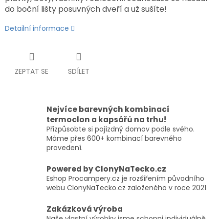
do boční lišty posuvných dveří a už sušíte!
Detailní informace
ZEPTAT SE
SDÍLET
Nejvíce barevných kombinací
termoclon a kapsářů na trhu!
Přizpůsobte si pojízdný domov podle svého.
Máme přes 600+ kombinací barevného
provedení.
Powered by ClonyNaTecko.cz
Eshop Procampery.cz je rozšířením původního
webu ClonyNaTecko.cz založeného v roce 2021
Zakázková výroba
Naše vlastní výrobky jsme schopni individuálně