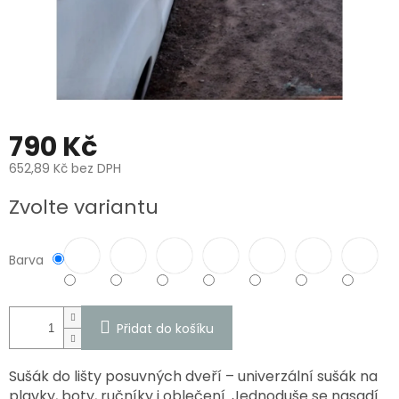
790 Kč
652,89 Kč bez DPH
Měrná
Zvolte variantu
cena:
Barva
Přidat do košíku
Sušák do lišty posuvných dveří – univerzální sušák na
plavky, boty, ručníky i oblečení. Jednoduše se nasadí