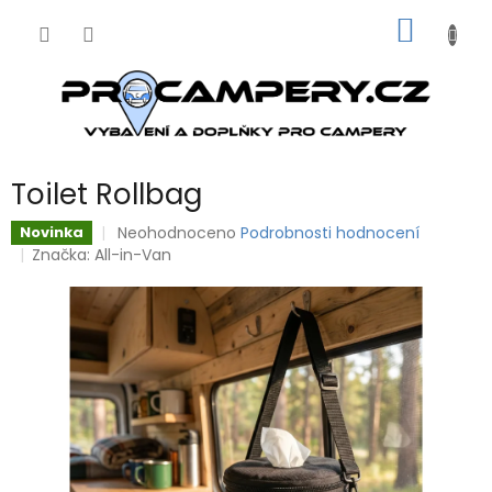
Přejít
NÁKUP
na
obsah
KOŠÍK
Toilet Rollbag
Průměrné
Neohodnoceno
Podrobnosti hodnocení
Novinka
hodnocení
Značka:
All-in-Van
produktu
je
0,0
z
5
hvězdiček.