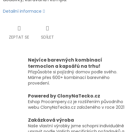
Detailní informace
ZEPTAT SE
SDÍLET
Nejvíce barevných kombinací
termoclon a kapsářů na trhu!
Přizpůsobte si pojízdný domov podle svého.
Máme přes 600+ kombinací barevného
provedení.
Powered by ClonyNaTecko.cz
Eshop Procampery.cz je rozšířením původního
webu ClonyNaTecko.cz založeného v roce 2021
Zakázková výroba
Naše vlastní výrobky jsme schopni individuálně
upravit podle Vašich specifických požadavků a