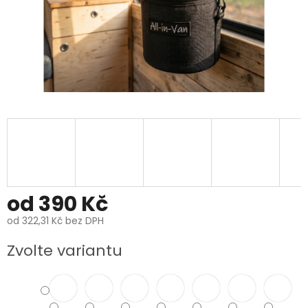
od
390 Kč
od
322,31 Kč
bez DPH
Měrná
Zvolte variantu
cena: