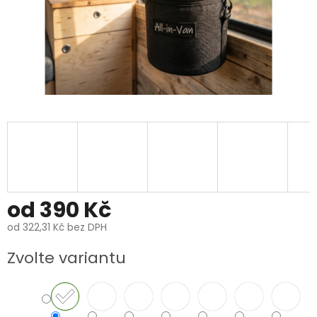
od
390 Kč
od
322,31 Kč
bez DPH
Měrná
Zvolte variantu
cena: