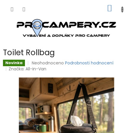
Přejít
NÁKUP
na
obsah
KOŠÍK
Toilet Rollbag
Průměrné
Neohodnoceno
Podrobnosti hodnocení
Novinka
hodnocení
Značka:
All-in-Van
produktu
je
0,0
z
5
hvězdiček.