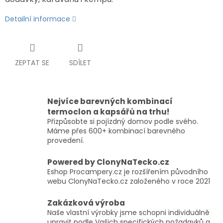
Detailní informace
ZEPTAT SE
SDÍLET
Nejvíce barevných kombinací
termoclon a kapsářů na trhu!
Přizpůsobte si pojízdný domov podle svého.
Máme přes 600+ kombinací barevného
provedení.
Powered by ClonyNaTecko.cz
Eshop Procampery.cz je rozšířením původního
webu ClonyNaTecko.cz založeného v roce 2021
Zakázková výroba
Naše vlastní výrobky jsme schopni individuálně
upravit podle Vašich specifických požadavků a