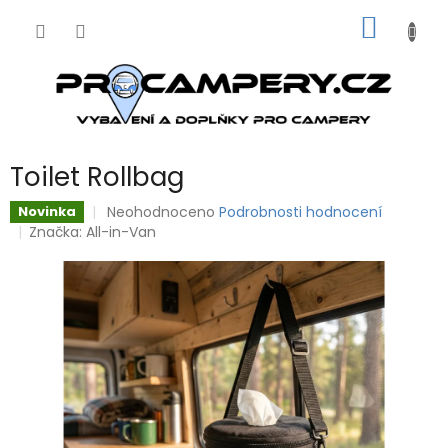
Přejít
NÁKUP
na
obsah
KOŠÍK
Toilet Rollbag
Průměrné
Neohodnoceno
Podrobnosti hodnocení
Novinka
hodnocení
Značka:
All-in-Van
produktu
je
0,0
z
5
hvězdiček.