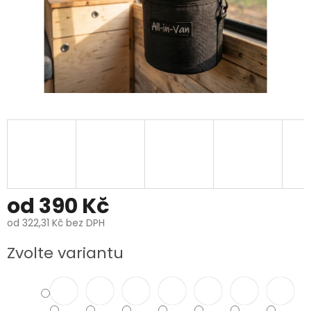
od
390 Kč
od
322,31 Kč
bez DPH
Měrná
Zvolte variantu
cena: