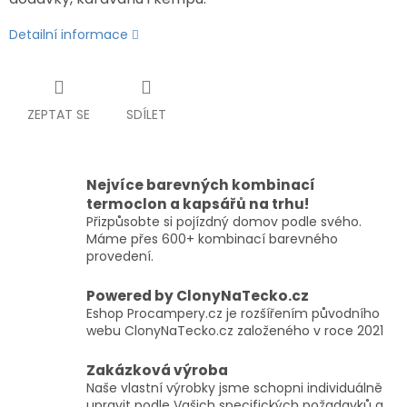
Detailní informace
ZEPTAT SE
SDÍLET
Nejvíce barevných kombinací
termoclon a kapsářů na trhu!
Přizpůsobte si pojízdný domov podle svého.
Máme přes 600+ kombinací barevného
provedení.
Powered by ClonyNaTecko.cz
Eshop Procampery.cz je rozšířením původního
webu ClonyNaTecko.cz založeného v roce 2021
Zakázková výroba
Naše vlastní výrobky jsme schopni individuálně
upravit podle Vašich specifických požadavků a