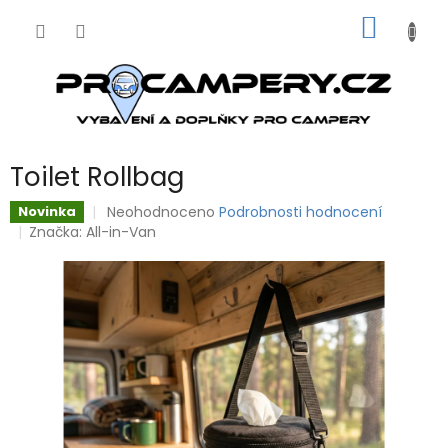
Přejít
NÁKUP
na
obsah
KOŠÍK
Toilet Rollbag
Průměrné
Neohodnoceno
Podrobnosti hodnocení
Novinka
hodnocení
Značka:
All-in-Van
produktu
je
0,0
z
5
hvězdiček.