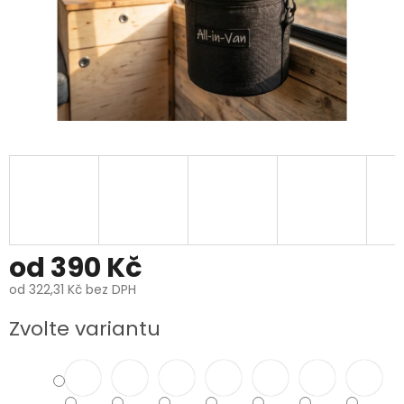
od
390 Kč
od
322,31 Kč
bez DPH
Měrná
Zvolte variantu
cena: