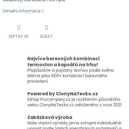
Detailní informace
ZEPTAT SE
SDÍLET
Nejvíce barevných kombinací
termoclon a kapsářů na trhu!
Přizpůsobte si pojízdný domov podle svého.
Máme přes 600+ kombinací barevného
provedení.
Powered by ClonyNaTecko.cz
Eshop Procampery.cz je rozšířením původního
webu ClonyNaTecko.cz založeného v roce 2021
Zakázková výroba
Naše vlastní výrobky jsme schopni individuálně
upravit podle Vašich specifických požadavků a