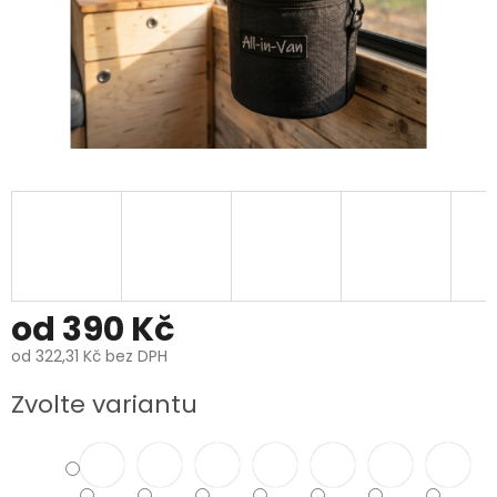
od
390 Kč
od
322,31 Kč
bez DPH
Měrná
Zvolte variantu
cena: