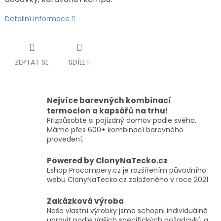
Detailní informace
ZEPTAT SE
SDÍLET
Nejvíce barevných kombinací
termoclon a kapsářů na trhu!
Přizpůsobte si pojízdný domov podle svého.
Máme přes 600+ kombinací barevného
provedení.
Powered by ClonyNaTecko.cz
Eshop Procampery.cz je rozšířením původního
webu ClonyNaTecko.cz založeného v roce 2021
Zakázková výroba
Naše vlastní výrobky jsme schopni individuálně
upravit podle Vašich specifických požadavků a