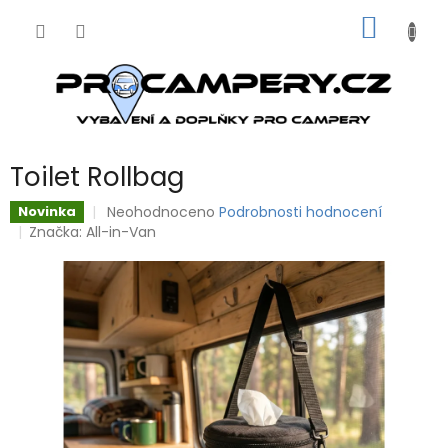
Přejít
NÁKUP
na
obsah
KOŠÍK
Toilet Rollbag
Průměrné
Neohodnoceno
Podrobnosti hodnocení
Novinka
hodnocení
Značka:
All-in-Van
produktu
je
0,0
z
5
hvězdiček.