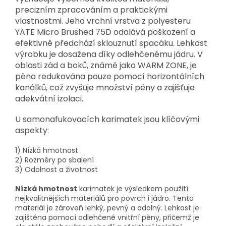
precizním zpracováním a praktickými
vlastnostmi. Jeho vrchní vrstva z polyesteru
YATE Micro Brushed 75D odolává poškození a
efektivně předchází sklouznutí spacáku. Lehkost
výrobku je dosažena díky odlehčenému jádru. V
oblasti zád a boků, známé jako WARM ZONE, je
pěna redukována pouze pomocí horizontálních
kanálků, což zvyšuje množství pěny a zajišťuje
adekvátní izolaci.
U samonafukovacích karimatek jsou klíčovými
aspekty:
1) Nízká hmotnost
2) Rozměry po sbalení
3) Odolnost a životnost
Nízká hmotnost
karimatek je výsledkem použití
nejkvalitnějších materiálů pro povrch i jádro. Tento
materiál je zároveň lehký, pevný a odolný. Lehkost je
zajištěna pomocí odlehčené vnitřní pěny, přičemž je