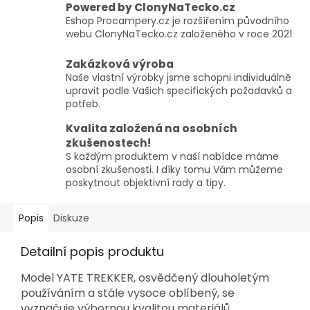
Powered by ClonyNaTecko.cz
Eshop Procampery.cz je rozšířením původního
webu ClonyNaTecko.cz založeného v roce 2021
Zakázková výroba
Naše vlastní výrobky jsme schopni individuálně
upravit podle Vašich specifických požadavků a
potřeb.
Kvalita založená na osobních
zkušenostech!
S každým produktem v naší nabídce máme
osobní zkušenosti. I díky tomu Vám můžeme
poskytnout objektivní rady a tipy.
Popis
Diskuze
Detailní popis produktu
Model YATE TREKKER, osvědčený dlouholetým
používáním a stále vysoce oblíbený, se
vyznačuje výbornou kvalitou materiálů,