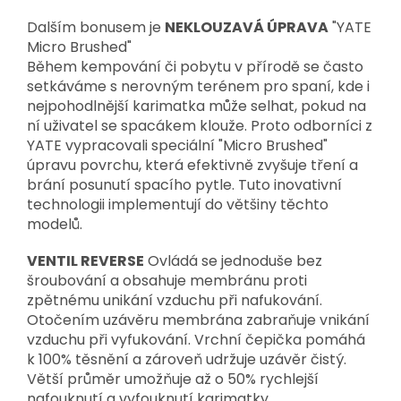
Dalším bonusem je
NEKLOUZAVÁ ÚPRAVA
"YATE
Micro Brushed"
Během kempování či pobytu v přírodě se často
setkáváme s nerovným terénem pro spaní, kde i
nejpohodlnější karimatka může selhat, pokud na
ní uživatel se spacákem klouže. Proto odborníci z
YATE vypracovali speciální "Micro Brushed"
úpravu povrchu, která efektivně zvyšuje tření a
brání posunutí spacího pytle. Tuto inovativní
technologii implementují do většiny těchto
modelů.
VENTIL REVERSE
Ovládá se jednoduše bez
šroubování a obsahuje membránu proti
zpětnému unikání vzduchu při nafukování.
Otočením uzávěru membrána zabraňuje vnikání
vzduchu při vyfukování. Vrchní čepička pomáhá
k 100% těsnění a zároveň udržuje uzávěr čistý.
Větší průměr umožňuje až o 50% rychlejší
nafouknutí a vyfouknutí karimatky.