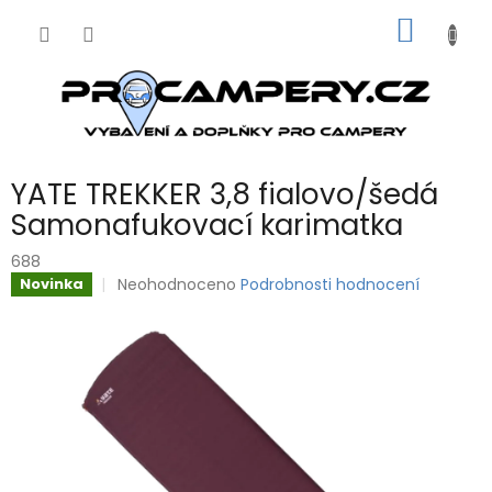
Přejít
NÁKUP
na
obsah
KOŠÍK
YATE TREKKER 3,8 fialovo/šedá
Samonafukovací karimatka
688
Průměrné
Neohodnoceno
Podrobnosti hodnocení
Novinka
hodnocení
produktu
je
0,0
z
5
hvězdiček.