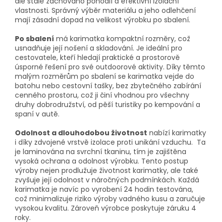
ale stále zachováno pohodlí a efektivní izolační
vlastnosti. Správný výběr materiálu a jeho odlehčení
mají zásadní dopad na velikost výrobku po sbalení.
Po sbalení
má karimatka kompaktní rozměry, což
usnadňuje její nošení a skladování. Je ideální pro
cestovatele, kteří hledají praktické a prostorově
úsporné řešení pro své outdoorové aktivity. Díky těmto
malým rozměrům po sbalení se karimatka vejde do
batohu nebo cestovní tašky, bez zbytečného zabírání
cenného prostoru, což ji činí vhodnou pro všechny
druhy dobrodružství, od pěší turistiky po kempování a
spaní v autě.
Odolnost a dlouhodobou životnost
nabízí karimatky
i díky zdvojené vrstvě izolace proti unikání vzduchu. Ta
je laminována na svrchní tkaninu, tím je zajištěna
vysoká ochrana a odolnost výrobku. Tento postup
výroby nejen prodlužuje životnost karimatky, ale také
zvyšuje její odolnost v náročných podmínkách. Každá
karimatka je navíc po vyrobení 24 hodin testována,
což minimalizuje riziko výroby vadného kusu a zaručuje
vysokou kvalitu. Zároveň výrobce poskytuje záruku 4
roky.