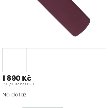
1 890 Kč
1 561,98 Kč bez DPH
Měrná
Na dotaz
cena: