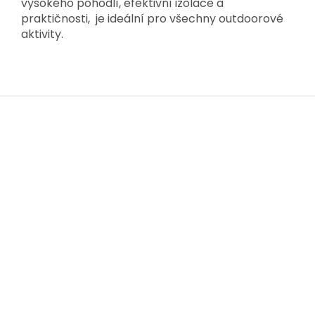
vysokého pohodlí, efektivní izolace a
praktičnosti, je ideální pro všechny outdoorové
aktivity.
Z
á
p
a
t
í