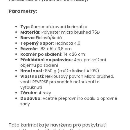
Parametry:
Typ:
Samonafukovací karimatka
Materiál:
Polyester micro brushed 75D
Barva:
Fialová/šedá
Tepelný odpor:
Hodnota 4,0
Rozměr:
183 x 51 x 3,8 cm
Rozměr po sbalení:
14 x 26 cm
Překládání na polovinu:
Ano, pro snížení
objemu po sbalení
Hmotnost:
850 g (může kolísat ± 10%)
Vlastnosti:
Neklouzavý povrch Micro brushed,
ventil REVERSE pro snadné nafouknutí a
vyfouknutí
Záruka:
4 roky
Dodávka:
Včetně přepravního obalu a opravné
sady
Tato karimatka je navržena pro poskytnutí