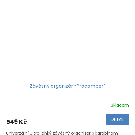
Závěsný organizér “Procamper”
Skladem
Průměrné
hodnocení
produktu
DETAIL
549 Kč
je
5,0
Univerzální ultra lehký závěsný organizér s karabinami
z