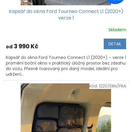
Kapsář do okna Ford Tourneo Connect L1 (2020+)
verze 1
Skladem
Průměrné
hodnocení
produktu
DETAIL
3 990 Kč
od
je
4,0
Kapsář do okna Ford Tourneo Connect L1 (2020+) – verze 1
z
promění boční okno v praktický úložný prostor bez zásahu
5
do vozu. Přesně tvarovaný pro daný model, ideální pro
hvězdiček.
udržení...
Kód:
1220/ERN/PRA