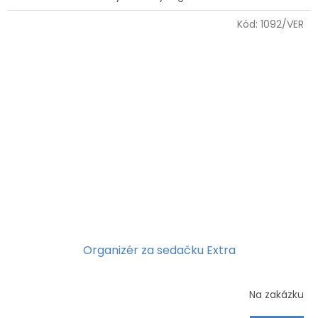
5
Kód:
1092/VER
hvězdiček.
Organizér za sedačku Extra
Na zakázku