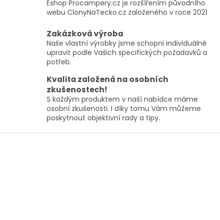
Eshop Procampery.cz je rozšířením původního
v
webu ClonyNaTecko.cz založeného v roce 2021
k
y
Zakázková výroba
v
ý
Naše vlastní výrobky jsme schopni individuálně
p
upravit podle Vašich specifických požadavků a
i
potřeb.
s
Kvalita založená na osobních
u
zkušenostech!
S každým produktem v naší nabídce máme
osobní zkušenosti. I díky tomu Vám můžeme
poskytnout objektivní rady a tipy.
Z
á
p
a
t
í