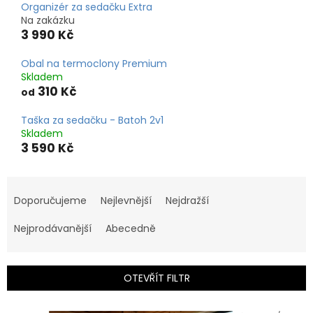
Organizér za sedačku Extra
Na zakázku
3 990 Kč
Obal na termoclony Premium
Skladem
310 Kč
od
Taška za sedačku - Batoh 2v1
Skladem
3 590 Kč
Ř
a
Doporučujeme
Nejlevnější
Nejdražší
z
e
Nejprodávanější
Abecedně
n
í
p
OTEVŘÍT FILTR
r
o
V