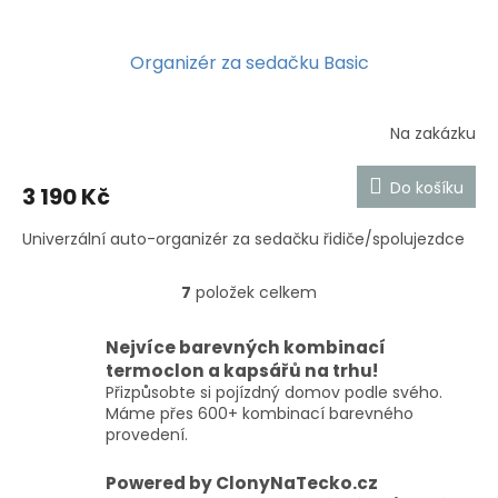
Organizér za sedačku Basic
Na zakázku
Průměrné
hodnocení
produktu
Do košíku
3 190 Kč
je
5,0
Univerzální auto-organizér za sedačku řidiče/spolujezdce
z
5
hvězdiček.
7
položek celkem
O
v
l
Nejvíce barevných kombinací
á
termoclon a kapsářů na trhu!
d
Přizpůsobte si pojízdný domov podle svého.
a
Máme přes 600+ kombinací barevného
c
provedení.
í
p
Powered by ClonyNaTecko.cz
r