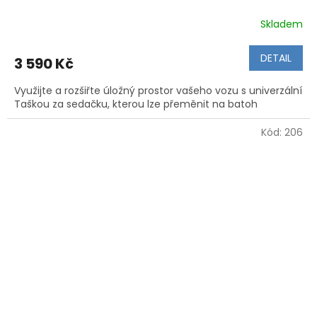
Skladem
Průměrné
hodnocení
produktu
DETAIL
3 590 Kč
je
5,0
Využijte a rozšiřte úložný prostor vašeho vozu s univerzální
z
Taškou za sedačku, kterou lze přeměnit na batoh
5
hvězdiček.
Kód:
206