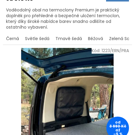
5,0
Voděodolný obal na termoclony Premium je praktický
z
doplněk pro přehledné a bezpečné uložení termoclon,
5
který díky široké nabídce barev snadno odlišíte od
hvězdiček.
ostatního vybavení.
Černá
Světle šedá
Tmavě šedá
Béžová
Zelená Safar
Kód:
1223/ERN/PRA
od
3 990 Kč
až
–5 %