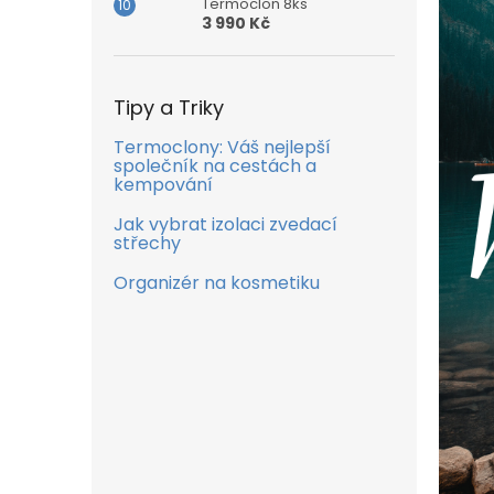
Termoclon 8ks
3 990 Kč
Tipy a Triky
Termoclony: Váš nejlepší
společník na cestách a
kempování
Jak vybrat izolaci zvedací
střechy
Organizér na kosmetiku