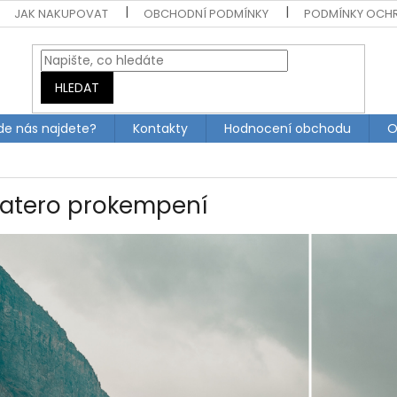
JAK NAKUPOVAT
OBCHODNÍ PODMÍNKY
PODMÍNKY OCH
HLEDAT
de nás najdete?
Kontakty
Hodnocení obchodu
O
atero prokempení