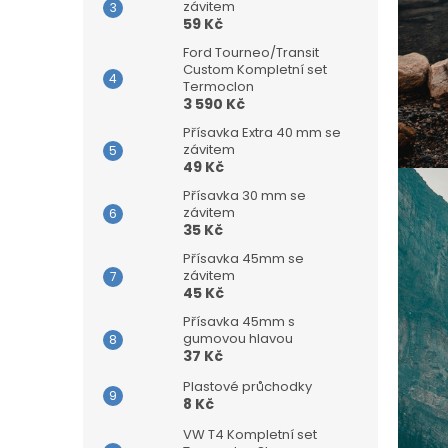
závitem
59 Kč
Ford Tourneo/Transit
Custom Kompletní set
Termoclon
3 590 Kč
Přísavka Extra 40 mm se
závitem
49 Kč
Přísavka 30 mm se
závitem
35 Kč
Přísavka 45mm se
závitem
45 Kč
Přísavka 45mm s
gumovou hlavou
37 Kč
Plastové průchodky
8 Kč
VW T4 Kompletní set