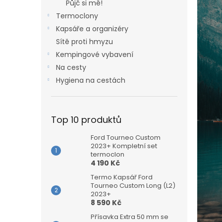
n
Půjč si mě!
e
Termoclony
l
Kapsáře a organizéry
Sítě proti hmyzu
Kempingové vybavení
Na cesty
Hygiena na cestách
Top 10 produktů
Ford Tourneo Custom
2023+ Kompletní set
termoclon
4 190 Kč
Termo Kapsář Ford
Tourneo Custom Long (L2)
2023+
8 590 Kč
Přísavka Extra 50 mm se