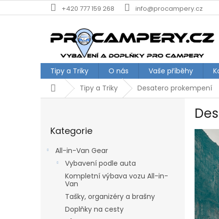
Přejít
+420 777 159 268
info@procampery.cz
na
obsah
Tipy a Triky
O nás
Vaše příběhy
K
Domů
Tipy a Triky
Desatero prokempení
P
Des
o
Přeskočit
s
Kategorie
kategorie
t
r
All-in-Van Gear
a
Vybavení podle auta
n
Kompletní výbava vozu All-in-
n
Van
í
Tašky, organizéry a brašny
p
a
Doplňky na cesty